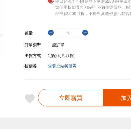
即日起-9/1 不限金額下單贈$200券(單
如使用折價券/折扣碼則不符贈送資格，
品滿$2,000可折，不得與其他優惠活動合
數量
訂單類型
一般訂單
出貨方式
宅配/到店取貨
折價券
查看全站折價券
立即購買
加