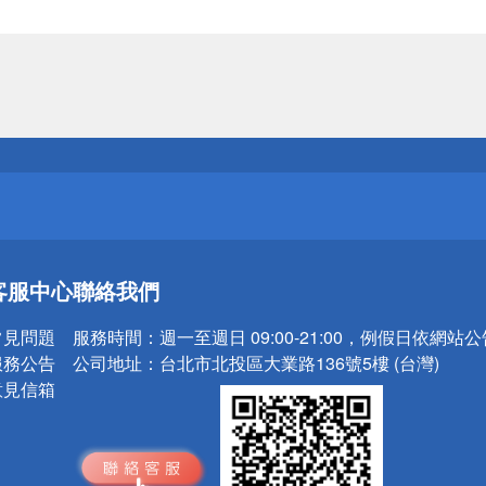
送
請小心！
送
客服中心
聯絡我們
請小心！
常見問題
服務時間：
週一至週日 09:00-21:00，例假日依網站
服務公告
公司地址：
台北市北投區大業路136號5樓 (台灣)
意見信箱