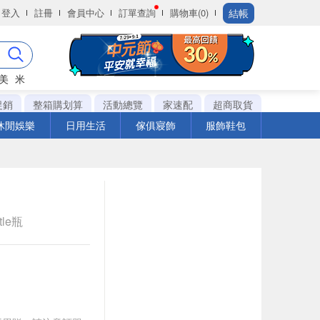
結帳
登入
註冊
會員中心
訂單查詢
購物車(0)
美
米
促銷
整箱購划算
活動總覽
家速配
超商取貨
休閒娛樂
日用生活
傢俱寢飾
服飾鞋包
tle瓶