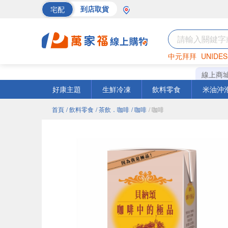
宅配
到店取貨
中元拜拜
UNIDES
海苔
巧克力
罐頭
線上商
好康主題
生鮮冷凍
飲料零食
米油沖
首頁
/ 飲料零食
/ 茶飲．咖啡
/ 咖啡
/ 咖啡