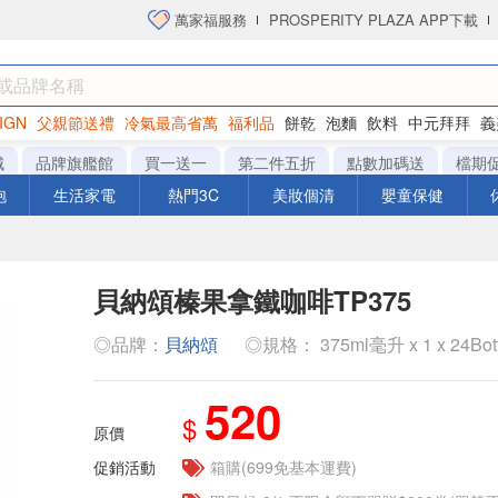
萬家福服務
PROSPERITY PLAZA APP下載
IGN
父親節送禮
冷氣最高省萬
福利品
餅乾
泡麵
飲料
中元拜拜
義
衛生紙
城
品牌旗艦館
買一送一
第二件五折
點數加碼送
檔期
泡
生活家電
熱門3C
美妝個清
嬰童保健
貝納頌榛果拿鐵咖啡TP375
◎品牌：
貝納頌
◎規格： 375ml毫升 x 1 x 24Bot
520
$
原價
促銷活動
箱購(699免基本運費)