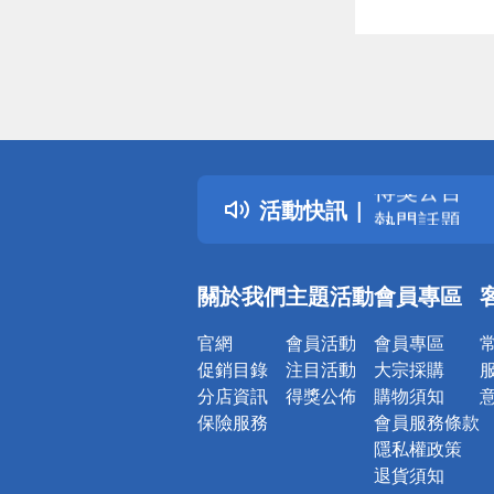
偏遠地區配
詐騙網頁！
得獎公告
活動快訊
熱門話題
銀行優惠
偏遠地區配
關於我們
主題活動
會員專區
詐騙網頁！
官網
會員活動
會員專區
促銷目錄
注目活動
大宗採購
分店資訊
得獎公佈
購物須知
保險服務
會員服務條款
隱私權政策
退貨須知