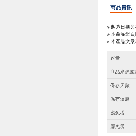
商品資訊
※ 製造日期
※ 本產品網
※ 本產品文
容量
商品來源國
保存天數
保存溫層
應免稅
應免稅