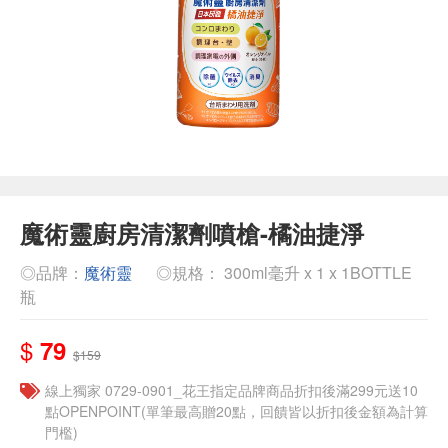
魔術靈廚房清潔劑噴槍-橘油捷淨
◎品牌：
魔術靈
◎規格： 300ml毫升 x 1 x 1BOTTLE
瓶
$
79
$159
線上獨家 0729-0901_花王指定品牌商品折扣後滿299元送10
點OPENPOINT(單筆最高贈20點，回饋皆以折扣後金額為計算
門檻)