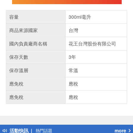
容量
300ml毫升
商品來源國家
台灣
國內負責廠商名稱
花王台灣股份有限公司
保存天數
3年
保存溫層
常溫
應免稅
應稅
應免稅
應稅
偏遠地區配送
詐騙網頁！請小心！
得獎公告
活動快訊
more
熱門話題