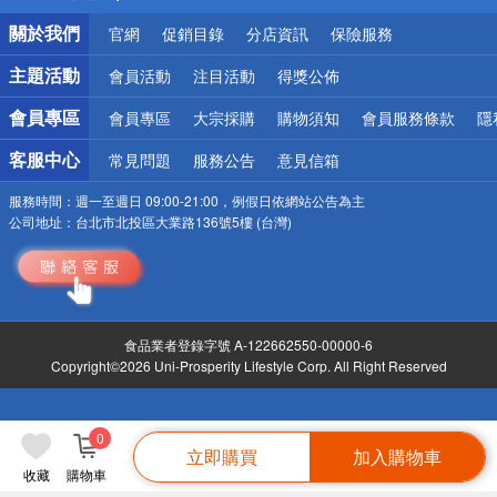
銀行優惠
關於我們
官網
促銷目錄
分店資訊
保險服務
偏遠地區配送
詐騙網頁！請小心！
主題活動
會員活動
注目活動
得獎公佈
會員專區
會員專區
大宗採購
購物須知
會員服務條款
隱
客服中心
常見問題
服務公告
意見信箱
服務時間：
週一至週日 09:00-21:00，例假日依網站公告為主
公司地址：
台北市北投區大業路136號5樓 (台灣)
食品業者登錄字號 A-122662550-00000-6
Copyright©2026 Uni-Prosperity Lifestyle Corp. All Right Reserved
0
立即購買
加入購物車
收藏
購物車