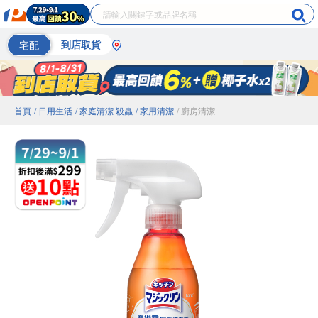
宅配
到店取貨
首頁
/ 日用生活
/ 家庭清潔 殺蟲
/ 家用清潔
/ 廚房清潔