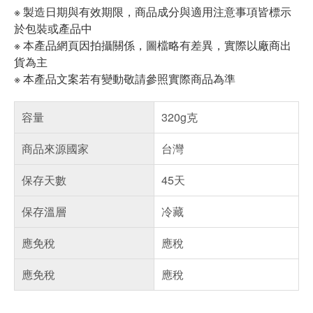
※ 製造日期與有效期限，商品成分與適用注意事項皆標示
於包裝或產品中
※ 本產品網頁因拍攝關係，圖檔略有差異，實際以廠商出
貨為主
※ 本產品文案若有變動敬請參照實際商品為準
容量
320g克
商品來源國家
台灣
保存天數
45天
保存溫層
冷藏
應免稅
應稅
應免稅
應稅
偏遠地區配送