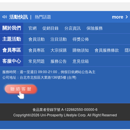
詐騙網頁！請小心！
得獎公告
活動快訊
more
熱門話題
銀行優惠
關於我們
官網
促銷目錄
分店資訊
保險服務
偏遠地區配送
詐騙網頁！請小心！
主題活動
會員活動
注目活動
得獎公佈
會員專區
會員專區
大宗採購
購物須知
會員服務條款
隱
客服中心
常見問題
服務公告
意見信箱
服務時間：
週一至週日 09:00-21:00，例假日依網站公告為主
公司地址：
台北市北投區大業路136號5樓 (台灣)
食品業者登錄字號 A-122662550-00000-6
Copyright©2026 Uni-Prosperity Lifestyle Corp. All Right Reserved