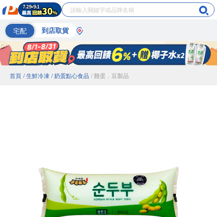
宅配
到店取貨
首頁
/ 生鮮冷凍
/ 奶蛋點心食品
/ 雞蛋．豆製品