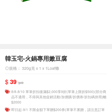
韓玉宅-火鍋專用嫩豆腐
◎規格： 320g克 x 1 x 1Loaf條
$
39
$49
8/8-8/10 單筆折扣後滿$2,000享9折(單筆上限折$500)(部分商
品不適用，不得與其他促銷活動/加價購/折價券/折扣碼併用)離
$2000
即日起-9/1 不限金額下單贈$200券(單筆不累贈，請注意訂單