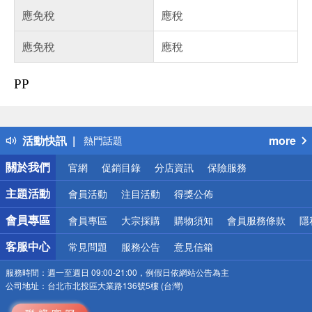
應免稅
應稅
應免稅
應稅
PP
偏遠地區配送
詐騙網頁！請小心！
得獎公告
活動快訊
more
熱門話題
銀行優惠
關於我們
官網
促銷目錄
分店資訊
保險服務
偏遠地區配送
詐騙網頁！請小心！
主題活動
會員活動
注目活動
得獎公佈
會員專區
會員專區
大宗採購
購物須知
會員服務條款
隱
客服中心
常見問題
服務公告
意見信箱
服務時間：
週一至週日 09:00-21:00，例假日依網站公告為主
公司地址：
台北市北投區大業路136號5樓 (台灣)