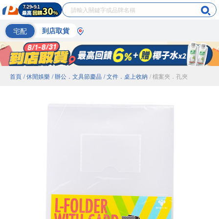
宅配
到店取貨
首頁
/ 休閒娛樂
/ 辦公．文具節慶品
/ 文件．桌上收納
/ 檔案夾．孔夾