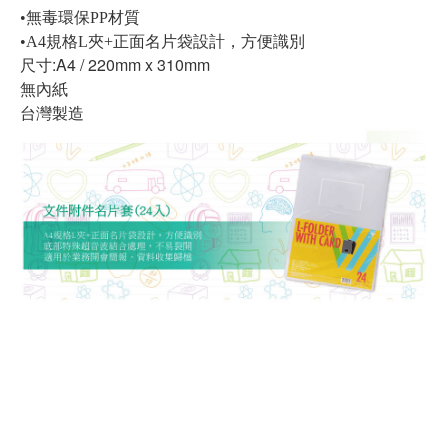
•無毒環保PP材質
•A4規格L夾+正面名片袋設計，方便識別
尺寸:A4 / 220mm x 310mm
無內紙
台灣製造