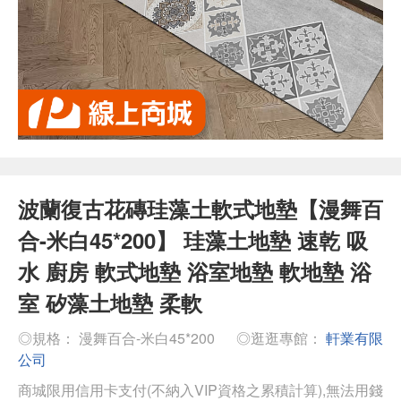
波蘭復古花磚珪藻土軟式地墊【漫舞百
合-米白45*200】 珪藻土地墊 速乾 吸
水 廚房 軟式地墊 浴室地墊 軟地墊 浴
室 矽藻土地墊 柔軟
◎規格： 漫舞百合-米白45*200
◎逛逛專館：
軒業有限
公司
商城限用信用卡支付(不納入VIP資格之累積計算),無法用錢