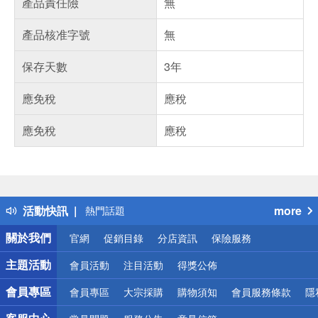
產品責任險
無
產品核准字號
無
保存天數
3年
應免稅
應稅
應免稅
應稅
偏遠地區配送
詐騙網頁！請小心！
得獎公告
活動快訊
more
熱門話題
銀行優惠
關於我們
官網
促銷目錄
分店資訊
保險服務
偏遠地區配送
詐騙網頁！請小心！
主題活動
會員活動
注目活動
得獎公佈
會員專區
會員專區
大宗採購
購物須知
會員服務條款
隱