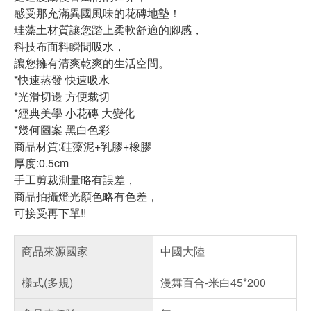
感受那充滿異國風味的花磚地墊！
珪藻土材質讓您踏上柔軟舒適的腳感，
科技布面料瞬間吸水，
讓您擁有清爽乾爽的生活空間。
*快速蒸發 快速吸水
*光滑切邊 方便裁切
*經典美學 小花磚 大變化
*幾何圖案 黑白色彩
商品材質:硅藻泥+乳膠+橡膠
厚度:0.5cm
手工剪裁測量略有誤差，
商品拍攝燈光顏色略有色差，
可接受再下單!!
商品來源國家
中國大陸
樣式(多規)
漫舞百合-米白45*200