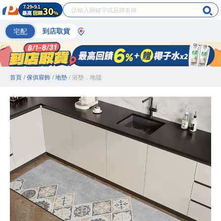
宅配
到店取貨
首頁
/ 傢俱寢飾
/ 地墊
/ 浴墊．地毯