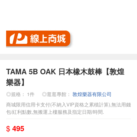
TAMA 5B OAK 日本橡木鼓棒【敦煌
樂器】
◎規格： 1件
◎逛逛專館：
敦煌樂器有限公司
商城限用信用卡支付(不納入VIP資格之累積計算),無法用錢
包/紅利點數,無搬運上樓服務及指定日期/時間.
$
495