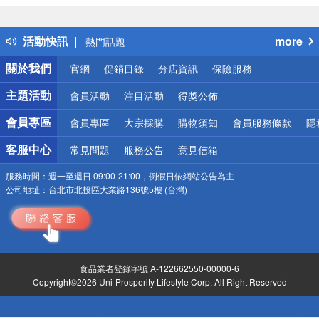
詐騙網頁！請小心！
得獎公告
活動快訊
more
熱門話題
銀行優惠
關於我們
官網
促銷目錄
分店資訊
保險服務
偏遠地區配送
詐騙網頁！請小心！
主題活動
會員活動
注目活動
得獎公佈
會員專區
會員專區
大宗採購
購物須知
會員服務條款
隱
客服中心
常見問題
服務公告
意見信箱
服務時間：
週一至週日 09:00-21:00，例假日依網站公告為主
公司地址：
台北市北投區大業路136號5樓 (台灣)
食品業者登錄字號 A-122662550-00000-6
Copyright©2026 Uni-Prosperity Lifestyle Corp. All Right Reserved