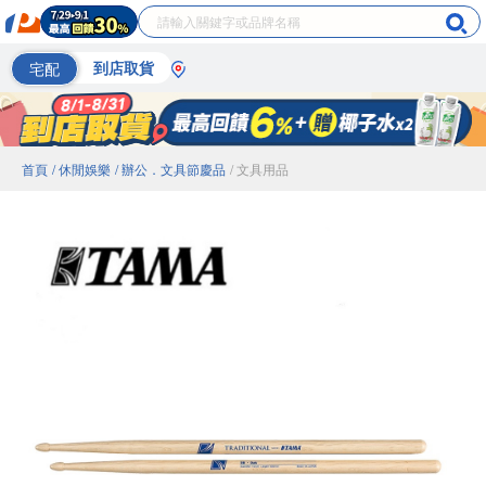
宅配
到店取貨
首頁
/ 休閒娛樂
/ 辦公．文具節慶品
/ 文具用品