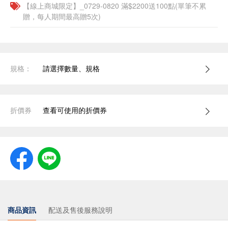
【線上商城限定】_0729-0820 滿$2200送100點(單筆不累
贈，每人期間最高贈5次)
規格：
請選擇數量、規格
折價券
查看可使用的折價券
商品資訊
配送及售後服務說明