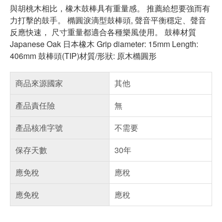
與胡桃木相比，橡木鼓棒具有重量感。 推薦給想要強而有
力打擊的鼓手。 橢圓淚滴型鼓棒頭, 聲音平衡穩定、聲音
反應快速， 尺寸重量都適合各種樂風使用。 鼓棒材質
Japanese Oak 日本橡木 Grip diameter: 15mm Length:
406mm 鼓棒頭(TIP)材質/形狀: 原木橢圓形
商品來源國家
其他
產品責任險
無
產品核准字號
不需要
保存天數
30年
應免稅
應稅
應免稅
應稅
偏遠地區配送