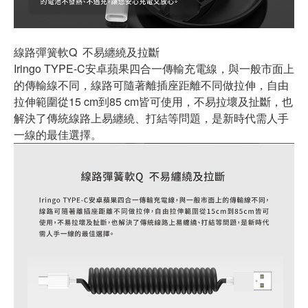
線路彈簧軟Q 不易纏繞及拉斷
Iringo TYPE-C安卓蘋果四合一傳輸充電線，與一般市面上
的傳輸線不同，線路可隨著離插座距離不同做拉伸，自由
拉伸範圍從15 cm到85 cm皆可使用，不易拉壞及扯斷，也
解決了傳統線路上易纏繞、打結等問題，是新時代需人手
一線的最佳選擇。