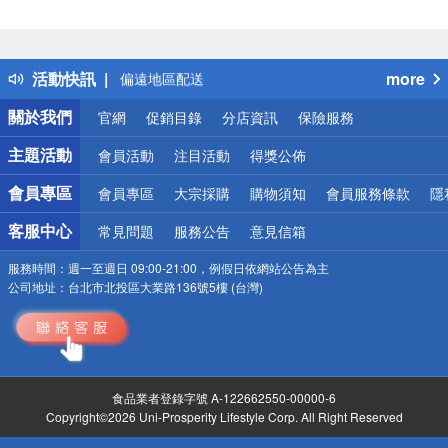
得獎公告
熱門話題
銀行優惠
活動快訊
more
偏遠地區配送
詐騙網頁！請小心！
關於我們
官網
促銷目錄
分店資訊
保險服務
主題活動
會員活動
注目活動
得獎公佈
會員專區
會員專區
大宗採購
購物須知
會員服務條款
隱
客服中心
常見問題
服務公告
意見信箱
服務時間：
週一至週日 09:00-21:00，例假日依網站公告為主
公司地址：
台北市北投區大業路136號5樓 (台灣)
食品業者登錄字號 A-122662550-00000-6
Copyright©2026 Uni-Prosperity Lifestyle Corp. All Right Reserved