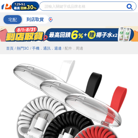
宅配
到店取貨
首頁
/ 熱門3C
/ 手機．通訊．週邊
/ 配件．周邊