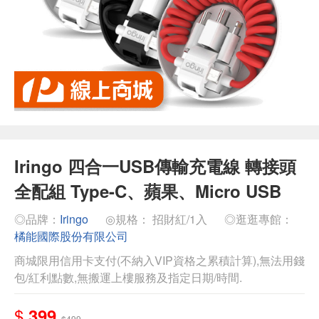
Iringo 四合一USB傳輸充電線 轉接頭
全配組 Type-C、蘋果、Micro USB
◎品牌：
Iringo
◎規格： 招財紅/1入
◎逛逛專館：
橘能國際股份有限公司
商城限用信用卡支付(不納入VIP資格之累積計算),無法用錢
包/紅利點數,無搬運上樓服務及指定日期/時間.
$
399
$499