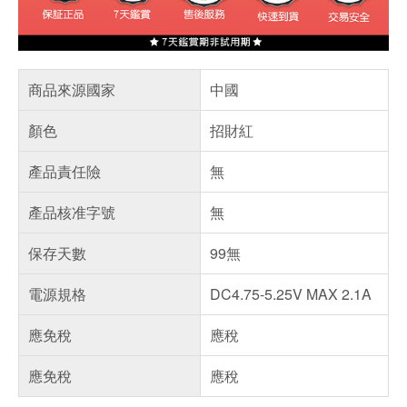
商品來源國家
中國
顏色
招財紅
產品責任險
無
產品核准字號
無
保存天數
99無
電源規格
DC4.75-5.25V MAX 2.1A
應免稅
應稅
應免稅
應稅
偏遠地區配送
詐騙網頁！請小心！