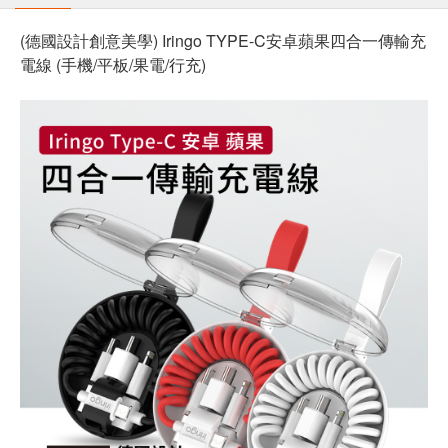
(德國設計創意美學) Iringo TYPE-C安卓蘋果四合一傳輸充
電線 (手機/平板/果電/行充)