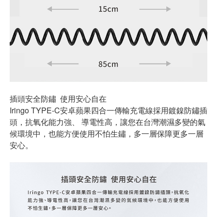
插頭安全防鏽 使用安心自在
Iringo TYPE-C安卓蘋果四合一傳輸充電線採用鍍鎳防鏽插
頭，抗氧化能力強、 導電性高，讓您在台灣潮濕多變的氣
候環境中，也能方便使用不怕生鏽，多一層保障更多一層
安心。