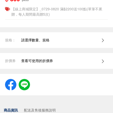
【線上商城限定】_0729-0820 滿$2200送100點(單筆不累
贈，每人期間最高贈5次)
規格：
請選擇數量、規格
折價券
查看可使用的折價券
商品資訊
配送及售後服務說明