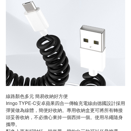
線路顏色多元 簡易收納好方便
Iringo TYPE-C安卓蘋果四合一傳輸充電線由德國設計採用
彈簧做為線體，簡便好收納。專用收納盒更可將所有轉接
頭妥善收納，不必擔心東掉一個西掉一個。使用吊繩隨身
攜帶。