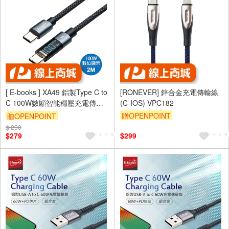
[ E-books ] XA49 鋁製Type C to
[RONEVER] 鋅合金充電傳輸線
C 100W數顯智能穩壓充電傳輸
(C-IOS) VPC182
線-2M
贈OPENPOINT
贈OPENPOINT
$ 290
$279
$299