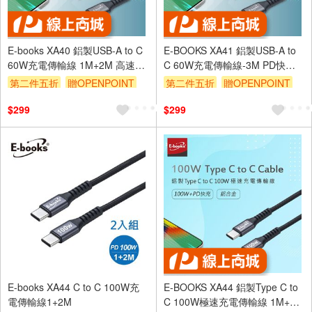
E-books XA40 鋁製USB-A to C
E-BOOKS XA41 鋁製USB-A to
60W充電傳輸線 1M+2M 高速快
C 60W充電傳輸線-3M PD快充
充 耐拉扯鋁合金材質
支援3A大電流
第二件五折
贈OPENPOINT
第二件五折
贈OPENPOINT
訂單滿 2000 元折抵 100元
訂單滿 2000 元折抵 100元
$299
$299
（運費不算在 2000 元的範圍
（運費不算在 2000 元的範圍
內）
內）
E-books XA44 C to C 100W充
E-BOOKS XA44 鋁製Type C to
電傳輸線1+2M
C 100W極速充電傳輸線 1M+2M