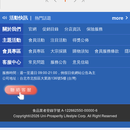
詐騙網頁！請小心！
得獎公告
活動快訊
more
熱門話題
銀行優惠
關於我們
官網
促銷目錄
分店資訊
保險服務
偏遠地區配送
詐騙網頁！請小心！
主題活動
會員活動
注目活動
得獎公佈
會員專區
會員專區
大宗採購
購物須知
會員服務條款
隱
客服中心
常見問題
服務公告
意見信箱
服務時間：
週一至週日 09:00-21:00，例假日依網站公告為主
公司地址：
台北市北投區大業路136號5樓 (台灣)
食品業者登錄字號 A-122662550-00000-6
Copyright©2026 Uni-Prosperity Lifestyle Corp. All Right Reserved