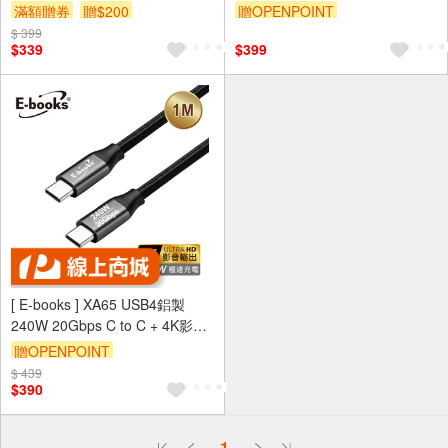
支援PD快充 5A大電流 耐拉
滿額贈券
贈$200
贈OPENPOINT
$ 399
訂單滿 2000 元折抵 100元
$339
$399
（運費不算在 2000 元的範圍
內）
[ E-books ] XA65 USB4鋁製
240W 20Gbps C to C + 4K影音
四合一快充傳輸線-1M
贈OPENPOINT
$ 439
$390
偏遠地區配送
1