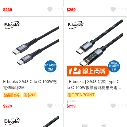
訂單滿 2000 元折抵 100元
$239
$259
（運費不算在 2000 元的範圍
內）
E-books XA43 C to C 100W充
[ E-books ] XA48 鋁製 Type C
電傳輸線2M
to C 100W數顯智能穩壓充電傳
輸線-1M
滿額贈券
贈$200
贈OPENPOINT
$ 279
$279
$259