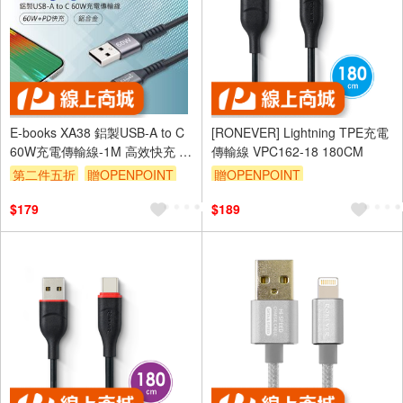
E-books XA38 鋁製USB-A to C
[RONEVER] Lightning TPE充電
60W充電傳輸線-1M 高效快充 耐
傳輸線 VPC162-18 180CM
用設計 支援資料傳輸
第二件五折
贈OPENPOINT
贈OPENPOINT
訂單滿 2000 元折抵 100元
$179
$189
（運費不算在 2000 元的範圍
內）