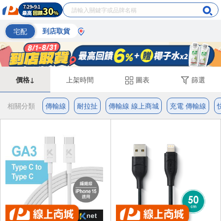
宅配
到店取貨
價格↓
上架時間
圖表
篩選
相關分類
傳輸線
耐拉扯
傳輸線 線上商城
充電 傳輸線