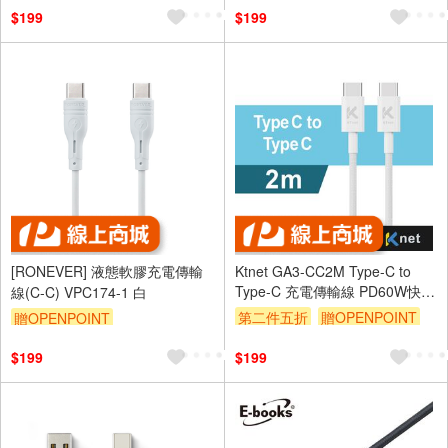
$199
$199
[RONEVER] 液態軟膠充電傳輸
Ktnet GA3-CC2M Type-C to
Type-C 充電傳輸線 PD60W快充
線(C-C) VPC174-1 白
雙向編織線（2M）
第二件五折
贈OPENPOINT
贈OPENPOINT
訂單滿 2000 元折抵 100元
$199
$199
（運費不算在 2000 元的範圍
內）