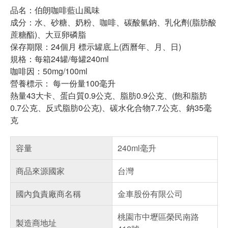
品名：伯朗咖啡藍山風味
成分：水、砂糖、奶粉、咖啡、碳酸氫鈉、乳化劑(脂肪酸
蔗糖酯)、大豆卵磷脂
保存期限：24個月 標示罐底上(西曆年、月、日)
規格：每箱24罐/每罐240ml
咖啡因：50mg/100ml
營養標示： 每一份量100毫升
熱量43大卡、蛋白質0.9公克、脂肪0.9公克、(飽和脂肪
0.7公克、反式脂肪0公克)、碳水化合物7.7公克、鈉35毫
克
容量
240ml毫升
商品來源國家
台灣
國內負責廠商名稱
金車股份有限公司
桃園市中壢區榮民南路
製造商地址