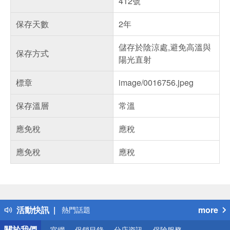
412號
保存天數
2年
儲存於陰涼處,避免高溫與
保存方式
陽光直射
標章
image/0016756.jpeg
保存溫層
常溫
應免稅
應稅
應免稅
應稅
偏遠地區配送
詐騙網頁！請小心！
得獎公告
活動快訊
more
熱門話題
銀行優惠
關於我們
官網
促銷目錄
分店資訊
保險服務