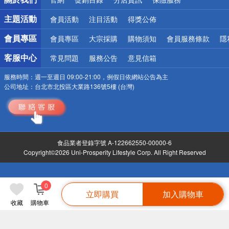
偏遠地區配送
詐騙網頁！請小心！
主題活動
會員活動
注目活動
得獎公佈
會員專區
會員專區
大宗採購
購物須知
會員服務條款
隱
客服中心
常見問題
服務公告
意見信箱
服務時間：
週一至週日 09:00-21:00，例假日依網站公告為主
公司地址：
台北市北投區大業路136號5樓 (台灣)
食品業者登錄字號 A-122662550-00000-6
Copyright©2026 Uni-Prosperity Lifestyle Corp. All Right Reserved
0
立即購買
加入購物車
收藏
購物車