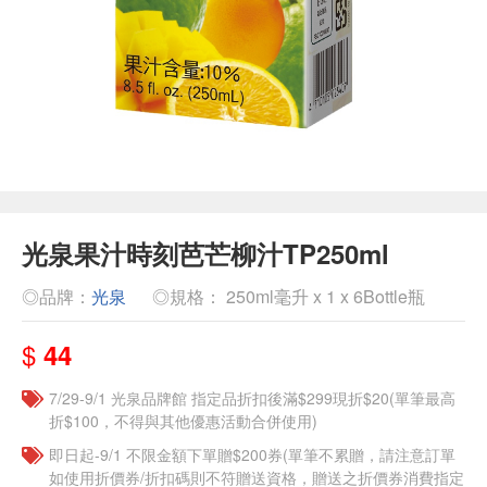
光泉果汁時刻芭芒柳汁TP250ml
◎品牌：
光泉
◎規格： 250ml毫升 x 1 x 6Bottle瓶
$
44
7/29-9/1 光泉品牌館 指定品折扣後滿$299現折$20(單筆最高
折$100，不得與其他優惠活動合併使用)
即日起-9/1 不限金額下單贈$200券(單筆不累贈，請注意訂單
如使用折價券/折扣碼則不符贈送資格，贈送之折價券消費指定