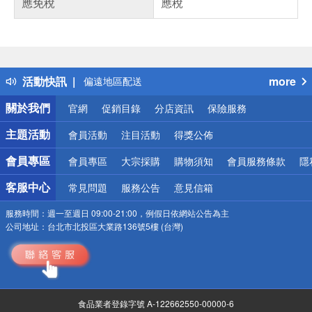
偏遠地區配送
應免稅
應稅
詐騙網頁！請小心！
得獎公告
熱門話題
銀行優惠
偏遠地區配送
活動快訊
more
詐騙網頁！請小心！
關於我們
官網
促銷目錄
分店資訊
保險服務
主題活動
會員活動
注目活動
得獎公佈
會員專區
會員專區
大宗採購
購物須知
會員服務條款
隱
客服中心
常見問題
服務公告
意見信箱
服務時間：
週一至週日 09:00-21:00，例假日依網站公告為主
公司地址：
台北市北投區大業路136號5樓 (台灣)
食品業者登錄字號 A-122662550-00000-6