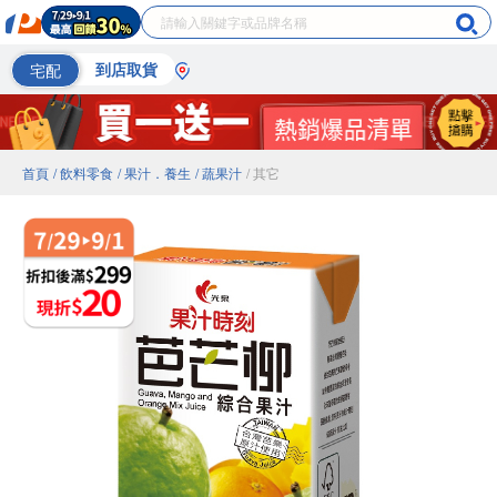
宅配
到店取貨
首頁
/ 飲料零食
/ 果汁．養生
/ 蔬果汁
/ 其它