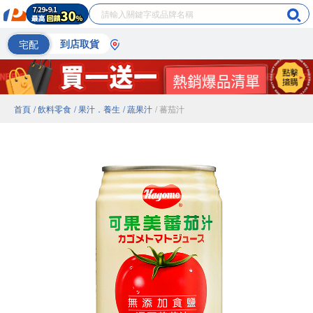
宅配
到店取貨
首頁
/ 飲料零食
/ 果汁．養生
/ 蔬果汁
/ 蕃茄汁