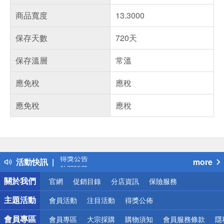
商品寬度
13.3000
保存天數
720天
保存溫層
常溫
應免稅
應稅
應免稅
應稅
偏遠地區配送
詐騙網頁！請小心！
得獎公告
活動快訊
more
熱門話題
銀行優惠
關於我們
官網
促銷目錄
分店資訊
保險服務
偏遠地區配送
詐騙網頁！請小心！
主題活動
會員活動
注目活動
得獎公佈
會員專區
會員專區
大宗採購
購物須知
會員服務條款
隱