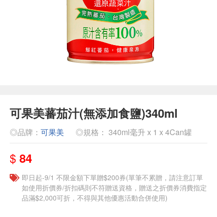
可果美蕃茄汁(無添加食鹽)340ml
◎品牌：
可果美
◎規格： 340ml毫升 x 1 x 4Can罐
$
84
即日起-9/1 不限金額下單贈$200券(單筆不累贈，請注意訂單
如使用折價券/折扣碼則不符贈送資格，贈送之折價券消費指定
品滿$2,000可折，不得與其他優惠活動合併使用)