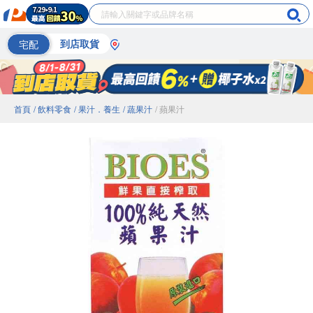
宅配
到店取貨
首頁
/ 飲料零食
/ 果汁．養生
/ 蔬果汁
/ 蘋果汁