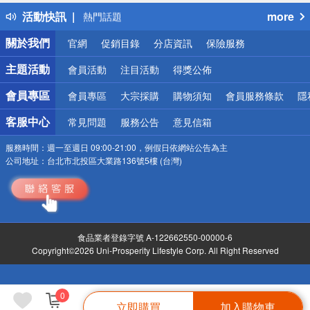
得獎公告
活動快訊
more
熱門話題
銀行優惠
關於我們
官網
促銷目錄
分店資訊
保險服務
偏遠地區配送
詐騙網頁！請小心！
主題活動
會員活動
注目活動
得獎公佈
會員專區
會員專區
大宗採購
購物須知
會員服務條款
隱
客服中心
常見問題
服務公告
意見信箱
服務時間：
週一至週日 09:00-21:00，例假日依網站公告為主
公司地址：
台北市北投區大業路136號5樓 (台灣)
食品業者登錄字號 A-122662550-00000-6
Copyright©2026 Uni-Prosperity Lifestyle Corp. All Right Reserved
0
立即購買
加入購物車