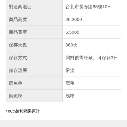
製造商地址
台北市長春路65號10F
商品高度
20.2000
商品寬度
6.5000
保存天數
360天
保存方式
開封後需冷藏。可保存3日
保存溫層
常溫
應免稅
應稅
應免稅
應稅
100%鮮榨蘋果原汁
偏遠地區配送
詐騙網頁！請小心！