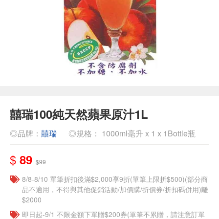
囍瑞100純天然蘋果原汁1L
◎品牌：
囍瑞
◎規格： 1000ml毫升 x 1 x 1Bottle瓶
$
89
$99
8/8-8/10 單筆折扣後滿$2,000享9折(單筆上限折$500)(部分商
品不適用，不得與其他促銷活動/加價購/折價券/折扣碼併用)離
$2000
即日起-9/1 不限金額下單贈$200券(單筆不累贈，請注意訂單