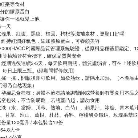
紅棗等食材
分的膠原蛋白
讓你一喝就愛上他。
每一天
玫瑰果、紅棗、黑棗、桂圓、枸杞等滋補素材，更順口好喝
，維持紅潤好氣色，添加膠原蛋白，可養顏美容
 22000(HACCP)國際品質管理系統驗證，從原料品種基原鑑定、
等檢驗皆符合標準，確保品質與安全
：經期過後連續3-5天，每天飲用兩瓶，體質虛弱者，可在上述飲
每日上限三瓶。(經期間暫停飲用)
先搖一搖，開瓶後即可飲用。如欲熱飲，請隔水加熱。（本產品
澱乃自然現象）
：孕婦忌食桂枝；身體不適者請洽詢醫師或營養師有關食用本品
空包裝，不含防腐劑，若瓶蓋凸起，請勿食用
取液（水、當歸、川芎、熟地、白芍）、蘋果汁、冰糖、青木瓜
、甘草、淮山、葛根、桂枝、香料、檸檬酸亞鐵鈉、玫瑰果萃取
份量120毫升 / 本包裝含12份
---64.8大卡
----1.4公克