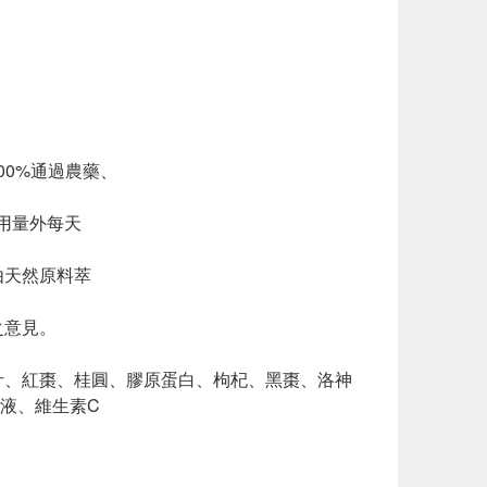
100%通過農藥、
用量外每天
由天然原料萃
之意見。
汁、紅棗、桂圓、膠原蛋白、枸杞、黑棗、洛神
液、維生素C