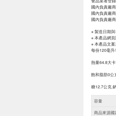
食品業者登錄字號:
國內負責廠商
國內負責廠商電話
國內負責廠商
※ 製造日期
※ 本產品網
※ 本產品文
每份120毫升
熱量64.8大卡
飽和脂肪0公克
糖12.7公克.
容量
商品來源國