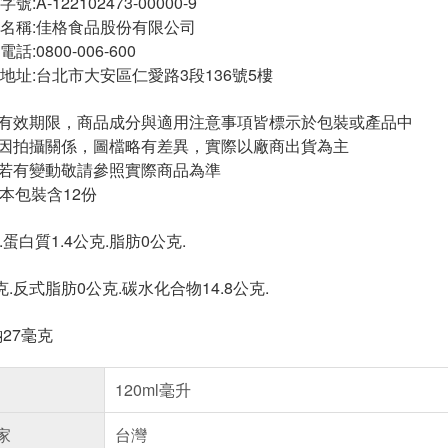
A-122102473-00000-9
名稱:佳格食品股份有限公司
:0800-006-600
地址:台北市大安區仁愛路3段136號5樓
與有效期限，商品成分與適用注意事項皆標示於包裝或產品中
頁因拍攝關係，圖檔略有差異，實際以廠商出貨為主
案若有變動敬請參照實際商品為準
/本包裝含12份
.蛋白質1.4公克.脂肪0公克.
.反式脂肪0公克.碳水化合物14.8公克.
鈉27毫克
120ml毫升
家
台灣