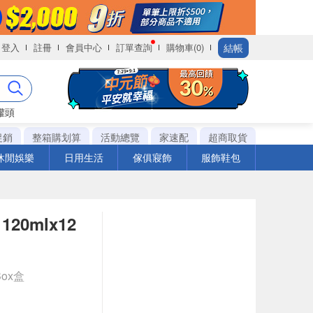
結帳
登入
註冊
會員中心
訂單查詢
購物車(0)
罐頭
促銷
整箱購划算
活動總覽
家速配
超商取貨
休閒娛樂
日用生活
傢俱寢飾
服飾鞋包
0mlx12
Box盒