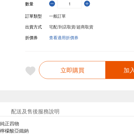
數量
訂單類型
一般訂單
出貨方式
宅配/到店取貨/超商取貨
折價券
查看適用折價券
立即購買
加
配送及售後服務說明
純正四物
檸檬酸亞鐵鈉