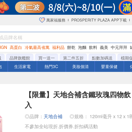
萬家福服務
PROSPERITY PLAZA APP下載
IGN
高蛋白
冷氣最高省萬
福利品
餅乾
泡麵
飲料
義美
中元拜拜
咖啡
城
品牌旗艦館
買一送一
第二件五折
點數加碼送
檔期
泡
生活家電
熱門3C
美妝個清
嬰童保健
【限量】天地合補含鐵玫瑰四物飲 12
入
◎品牌：
天地合補
◎規格： 120ml毫升 x 12 x 1
不參加全站現折.折價券.折扣碼活動