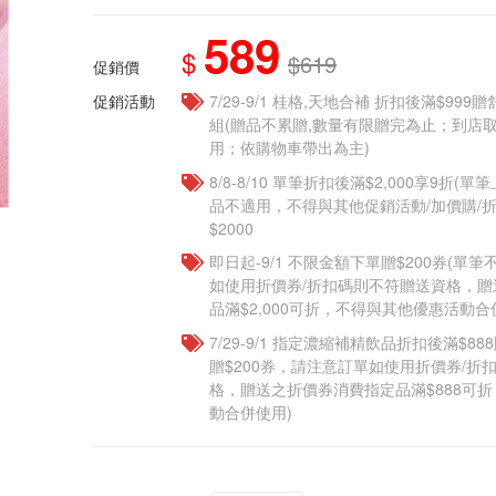
589
$
$619
促銷價
促銷活動
7/29-9/1 桂格,天地合補 折扣後滿$999贈
組(贈品不累贈,數量有限贈完為止；到店
用；依購物車帶出為主)​
8/8-8/10 單筆折扣後滿$2,000享9折(單
品不適用，不得與其他促銷活動/加價購/折
$2000
即日起-9/1 不限金額下單贈$200券(單
如使用折價券/折扣碼則不符贈送資格，
品滿$2,000可折，不得與其他優惠活動合
7/29-9/1 指定濃縮補精飲品​折扣後滿$88
贈$200券，請注意訂單如使用折價券/折
格，贈送之折價券消費指定品滿$888可
動合併使用)