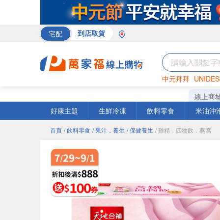
宅配
到店取貨
中元拜拜
UNIDES
米
巧克力
衛生紙
線上商
好康主題
生鮮冷凍
飲料零食
米油沖
首頁
/ 飲料零食
/ 果汁．養生
/ 保健養生
/ 雞精．四物飲．燕窩