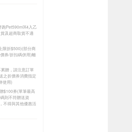
舒跑Pet590mlX4入乙
取貨及超商取貨不適
筆上限折$500)(部分商
價券/折扣碼併用)離
筆不累贈，請注意訂單
贈送之折價券消費指定
併使用)
8贈$100券(單筆最高
扣碼則不符贈送資
折，不得與其他優惠活