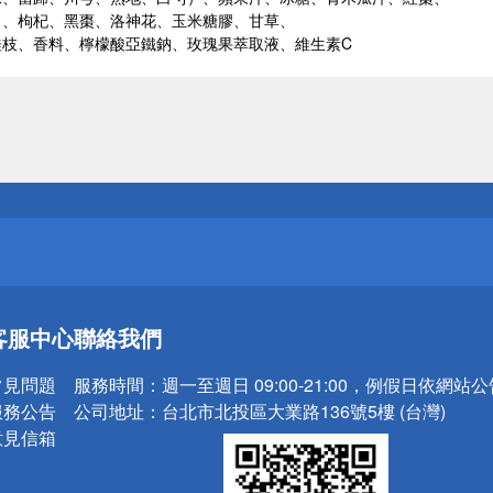
白、枸杞、黑棗、洛神花、玉米糖膠、甘草、
桂枝、香料、檸檬酸亞鐵鈉、玫瑰果萃取液、維生素C
送
請小心！
送
客服中心
聯絡我們
請小心！
常見問題
服務時間：
週一至週日 09:00-21:00，例假日依網站
服務公告
公司地址：
台北市北投區大業路136號5樓 (台灣)
意見信箱