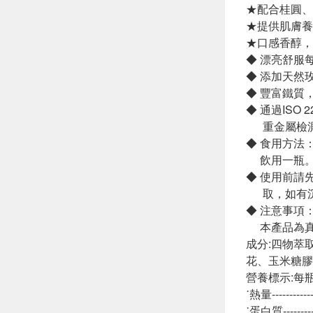
★配合桂圓、
★提供肌膚養
★口感香醇，
◆ 漂亮舒服
◆ 添加天然
◆ 豐富鐵質
◆ 通過ISO
重金屬檢測
◆ 食用方法
飲用一瓶。 
◆ 使用前請
取，如有沉
◆ 注意事項
本產品為真
成分:四物萃
花、玉米糖膠
營養標示:每瓶
˙熱量---------
˙蛋白質--------