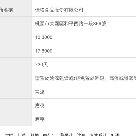
商名稱
佳格食品股份有限公司
桃園市大園區和平西路一段369號
10.3000
17.8000
720天
請置於陰涼乾燥處(避免置於潮濕、高溫或曝曬等
常溫
應稅
應稅
水、當歸、川芎、熟地、白芍）、蘋果汁、冰糖、青木瓜汁、紅棗、