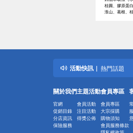
桂圓、膠原蛋
淮山、葛根、
偏遠地區配
詐騙網頁！
得獎公告
活動快訊
熱門話題
銀行優惠
偏遠地區配
關於我們
主題活動
會員專區
詐騙網頁！
官網
會員活動
會員專區
促銷目錄
注目活動
大宗採購
分店資訊
得獎公佈
購物須知
保險服務
會員服務條款
隱私權政策