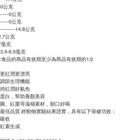
---0公克
-----0公克
-----0公克
-------14.8公克
-12.7公克
-27毫克
---3.9-6.5毫克
:食品的商品有效期至少為商品有效期的1/2
更紅潤更漂亮
調節生理機能
持紅潤好氣色
蛋白，幫助養顏美容
圓、紅棗等滋補素材，順口好喝
最佳品質 經動物實驗結果證實，具有以下保健功效：
吸收
紅素生成