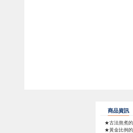
商品資訊
★古法熬煮的
★黃金比例的