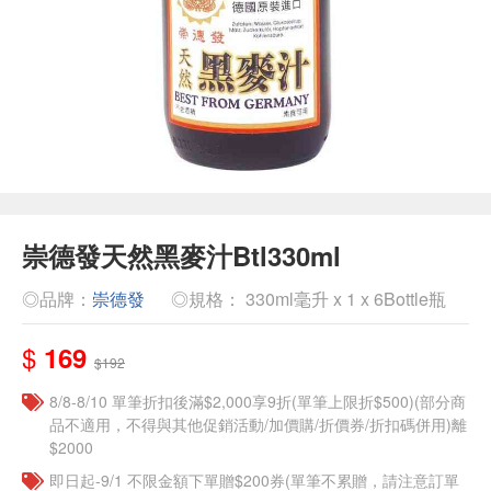
崇德發天然黑麥汁Btl330ml
◎品牌：
崇德發
◎規格： 330ml毫升 x 1 x 6Bottle瓶
$
169
$192
8/8-8/10 單筆折扣後滿$2,000享9折(單筆上限折$500)(部分商
品不適用，不得與其他促銷活動/加價購/折價券/折扣碼併用)離
$2000
即日起-9/1 不限金額下單贈$200券(單筆不累贈，請注意訂單