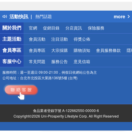
詐騙網頁！請小心！
得獎公告
活動快訊
more
熱門話題
銀行優惠
關於我們
官網
促銷目錄
分店資訊
保險服務
偏遠地區配送
詐騙網頁！請小心！
主題活動
會員活動
注目活動
得獎公佈
會員專區
會員專區
大宗採購
購物須知
會員服務條款
隱
客服中心
常見問題
服務公告
意見信箱
服務時間：
週一至週日 09:00-21:00，例假日依網站公告為主
公司地址：
台北市北投區大業路136號5樓 (台灣)
食品業者登錄字號 A-122662550-00000-6
Copyright©2026 Uni-Prosperity Lifestyle Corp. All Right Reserved