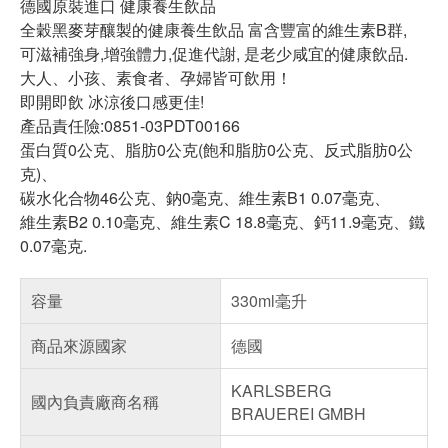
德國原裝進口 健康養生飲品
全穀黑麥芽釀製的健康養生飲品 富含豐富的維生素B群,
可滋補強身,增強體力,促進代謝, 是老少咸宜的健康飲品.
大人、小孩、素食者、孕婦皆可飲用！
即開即飲 冰涼後口感更佳!
產品責任險:0851-03PDT00166
蛋白質0公克、脂肪0公克(飽和脂肪0公克、反式脂肪0公
克)、
碳水化合物46公克、鈉0毫克、維生素B1 0.07毫克、
維生素B2 0.10毫克、維生素C 18.8毫克、鈣11.9毫克、鐵
0.07毫克.
容量
330ml毫升
商品來源國家
德國
KARLSBERG
國內負責廠商名稱
BRAUEREI GMBH