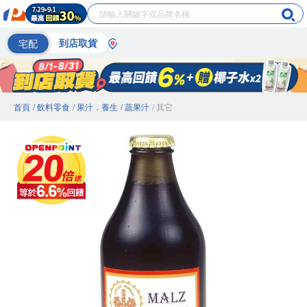
宅配
到店取貨
首頁
/ 飲料零食
/ 果汁．養生
/ 蔬果汁
/ 其它