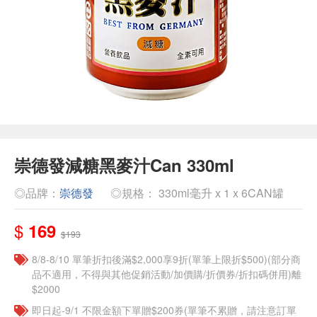
崇德發減糖黑麥汁Can 330ml
◎品牌：
崇德發
◎規格： 330ml毫升 x 1 x 6CAN罐
$
169
$193
8/8-8/10 單筆折扣後滿$2,000享9折(單筆上限折$500)(部分商
品不適用，不得與其他促銷活動/加價購/折價券/折扣碼併用)離
$2000
即日起-9/1 不限金額下單贈$200券(單筆不累贈，請注意訂單