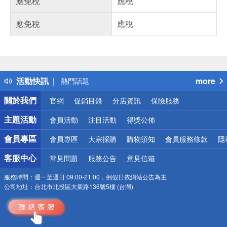
應免稅
應稅
應免稅
應稅
偏遠地區配送
詐騙網頁！請小心！
得獎公告
活動快訊
more
熱門話題
銀行優惠
關於我們
官網
促銷目錄
分店資訊
保險服務
偏遠地區配送
詐騙網頁！請小心！
主題活動
會員活動
注目活動
得獎公佈
會員專區
會員專區
大宗採購
購物須知
會員服務條款
隱
客服中心
常見問題
服務公告
意見信箱
服務時間：
週一至週日 09:00-21:00，例假日依網站公告為主
公司地址：
台北市北投區大業路136號5樓 (台灣)