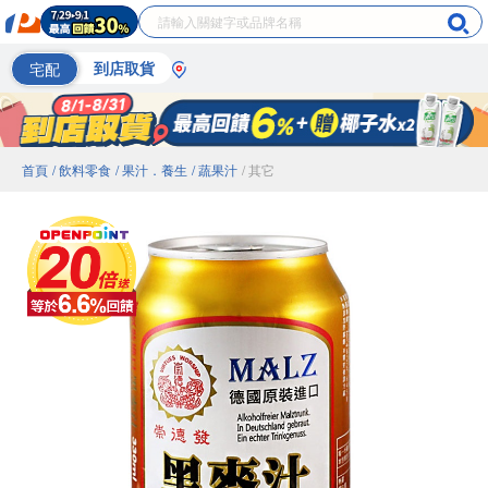
宅配
到店取貨
首頁
/ 飲料零食
/ 果汁．養生
/ 蔬果汁
/ 其它