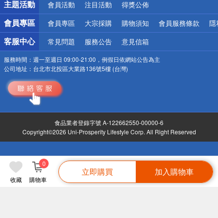
主題活動
會員活動
注目活動
得獎公佈
會員專區
會員專區
大宗採購
購物須知
會員服務條款
隱
客服中心
常見問題
服務公告
意見信箱
服務時間：
週一至週日 09:00-21:00，例假日依網站公告為主
公司地址：
台北市北投區大業路136號5樓 (台灣)
食品業者登錄字號 A-122662550-00000-6
Copyright©2026 Uni-Prosperity Lifestyle Corp. All Right Reserved
0
立即購買
加入購物車
收藏
購物車