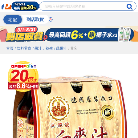
宅配
到店取貨
首頁
/ 飲料零食
/ 果汁．養生
/ 蔬果汁
/ 其它