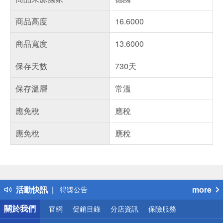
商品高度
16.6000
商品寬度
13.6000
保存天數
730天
保存溫層
常溫
應免稅
應稅
應免稅
應稅
偏遠地區配送
詐騙網頁！請小心！
得獎公告
活動快訊
more
熱門話題
銀行優惠
關於我們
官網
促銷目錄
分店資訊
保險服務
偏遠地區配送
詐騙網頁！請小心！