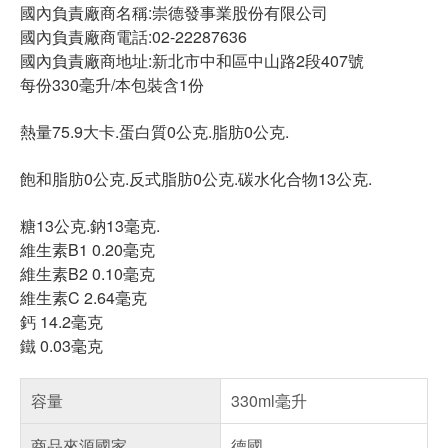
國內負責廠商名稱:崇德發事業股份有限公司
國內負責廠商電話:02-22287636
國內負責廠商地址:新北市中和區中山路2段407號
每份330毫升/本包裝含1份
熱量75.9大卡.蛋白質0公克.脂肪0公克.
飽和脂肪0公克.反式脂肪0公克.碳水化合物13公克.
糖13公克.鈉13毫克.
維生素B1 0.20毫克
維生素B2 0.10毫克
維生素C 2.64毫克
鈣 14.2毫克
鐵 0.03毫克
容量
330ml毫升
商品來源國家
德國