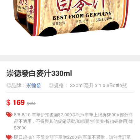
崇德發白麥汁330ml
◎品牌：
崇德發
◎規格： 330ml毫升 x 1 x 6Bottle瓶
$
169
$194
8/8-8/10 單筆折扣後滿$2,000享9折(單筆上限折$500)(部分商
品不適用，不得與其他促銷活動/加價購/折價券/折扣碼併用)離
$2000
即日起-9/1 不限金額下單贈$200券(單筆不累贈，請注意訂單