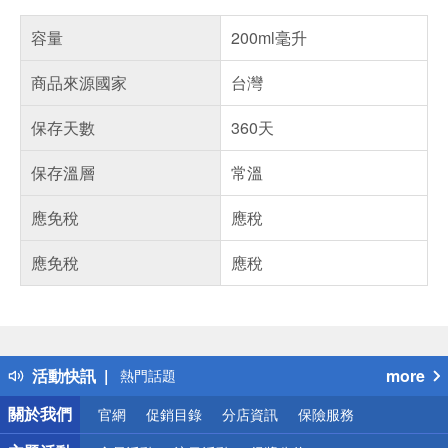
容量
200ml毫升
商品來源國家
台灣
保存天數
360天
保存溫層
常溫
應免稅
應稅
應免稅
應稅
偏遠地區配送
詐騙網頁！請小心！
得獎公告
活動快訊
more
熱門話題
銀行優惠
關於我們
官網
促銷目錄
分店資訊
保險服務
偏遠地區配送
詐騙網頁！請小心！