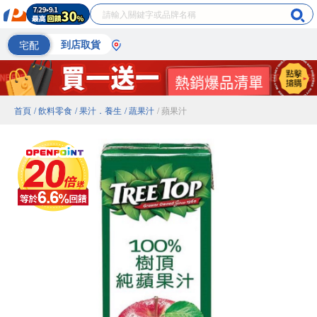
宅配
到店取貨
首頁
/ 飲料零食
/ 果汁．養生
/ 蔬果汁
/ 蘋果汁