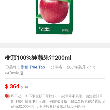
樹頂100%純蘋果汁200ml
◎品牌：
樹頂 Tree Top
◎規格： 200ml毫升 x 1 x
24Bottle瓶
$
364
$416
即日起-9/1 不限金額下單贈$200券(單筆不累贈，請注意訂單
如使用折價券/折扣碼則不符贈送資格，贈送之折價券消費指定
品滿$2,000可折，不得與其他優惠活動合併使用)