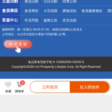
主題活動
會員活動
注目活動
得獎公佈
會員專區
會員專區
大宗採購
購物須知
會員服務條款
隱
客服中心
常見問題
服務公告
意見信箱
服務時間：
週一至週日 09:00-21:00，例假日依網站公告為主
公司地址：
台北市北投區大業路136號5樓 (台灣)
食品業者登錄字號 A-122662550-00000-6
Copyright©2026 Uni-Prosperity Lifestyle Corp. All Right Reserved
0
立即購買
加入購物車
收藏
購物車