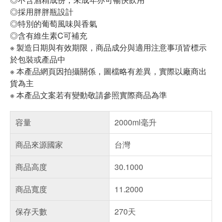
◎採用胖胖瓶設計
◎特別的葡萄風味與香氣
◎含有維生素C可補充
※ 製造日期與有效期限，商品成分與適用注意事項皆標示
於包裝或產品中
※ 本產品網頁因拍攝關係，圖檔略有差異，實際以廠商出
貨為主
※ 本產品文案若有變動敬請參照實際商品為準
容量
2000ml毫升
商品來源國家
台灣
商品高度
30.1000
商品寬度
11.2000
保存天數
270天