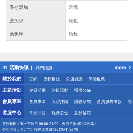
保存溫層
常溫
應免稅
應稅
應免稅
應稅
偏遠地區配送
詐騙網頁！請小心！
得獎公告
活動快訊
more
熱門話題
銀行優惠
關於我們
官網
促銷目錄
分店資訊
保險服務
偏遠地區配送
詐騙網頁！請小心！
主題活動
會員活動
注目活動
得獎公佈
會員專區
會員專區
大宗採購
購物須知
會員服務條款
隱
客服中心
常見問題
服務公告
意見信箱
服務時間：
週一至週日 09:00-21:00，例假日依網站公告為主
公司地址：
台北市北投區大業路136號5樓 (台灣)