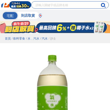
宅配
到店取貨
首頁
/ 飲料零食
/ 水．汽水
/ 汽水
/ 沙士