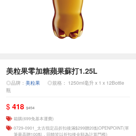
美粒果零加糖蘋果蘇打1.25L
◎品牌：
美粒果
◎規格： 1250ml毫升 x 1 x 12Bottle
瓶
$
418
$454
箱購(699免基本運費)
0729-0901_太古指定品折扣後滿$299贈20點OPENPOINT(單
筆最高贈100點，回饋皆以折扣後金額為計算門檻)