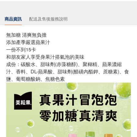
商品資訊
配送及售後服務說明
無加糖 清爽無負擔
添加產季嚴選蘋果汁
一份不到15卡
和朋友家人享受身果汁搭氣泡的美味
成份：碳酸水、甜味劑(赤藻糖醇)、聚糊精、蘋果濃縮
汁、香料、DL-蘋果酸、甜味劑(醋磺內酯鉀、蔗糖素)、食
鹽、葡萄糖酸鈉、焦糖色素