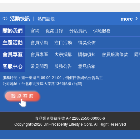
詐騙網頁！請小心！
得獎公告
活動快訊
more
熱門話題
銀行優惠
關於我們
官網
促銷目錄
分店資訊
保險服務
偏遠地區配送
詐騙網頁！請小心！
主題活動
會員活動
注目活動
得獎公佈
會員專區
會員專區
大宗採購
購物須知
會員服務條款
隱
客服中心
常見問題
服務公告
意見信箱
服務時間：
週一至週日 09:00-21:00，例假日依網站公告為主
公司地址：
台北市北投區大業路136號5樓 (台灣)
食品業者登錄字號 A-122662550-00000-6
Copyright©2026 Uni-Prosperity Lifestyle Corp. All Right Reserved