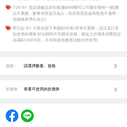
7/29-9/1 指定碳酸品折扣後滿$499贈可口可樂折疊椅一個(贈
品不累贈，數量有限送完為止；到店取貨及超商取貨不適用；
依購物車帶出為主)
即日起-9/1 不限金額下單贈$200券(單筆不累贈，請注意訂單
如使用折價券/折扣碼則不符贈送資格，贈送之折價券消費指定
品滿$2,000可折，不得與其他優惠活動合併使用)
規格：
請選擇數量、規格
折價券
查看可使用的折價券