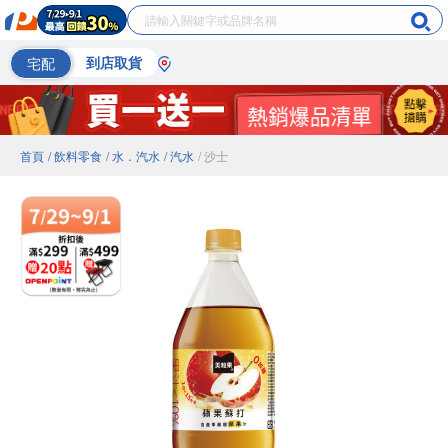
宅配
到店取貨
首頁
/ 飲料零食
/ 水．汽水
/ 汽水
/ 沙士