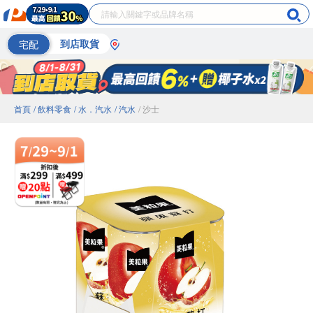
宅配
到店取貨
首頁
/ 飲料零食
/ 水．汽水
/ 汽水
/ 沙士