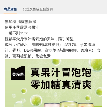
商品資訊
配送及售後服務說明
無加糖 清爽無負擔
使用產季嚴選蘋果汁
一罐不到15卡
輕鬆享受身果汁搭氣泡的美味，隨手隨型
成分：碳酸水、甜味劑(赤藻糖醇)、聚糊精、蘋果濃縮
汁、香料、DL-蘋果酸、甜味劑(醋磺內酯鉀、蔗糖素)、食
鹽、葡萄糖酸鈉、焦糖色素