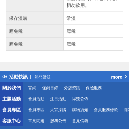
切勿飲用。
保存溫層
常溫
應免稅
應稅
應免稅
應稅
偏遠地區配送
詐騙網頁！請小心！
得獎公告
活動快訊
more
熱門話題
銀行優惠
關於我們
官網
促銷目錄
分店資訊
保險服務
偏遠地區配送
詐騙網頁！請小心！
主題活動
會員活動
注目活動
得獎公佈
會員專區
會員專區
大宗採購
購物須知
會員服務條款
隱
客服中心
常見問題
服務公告
意見信箱