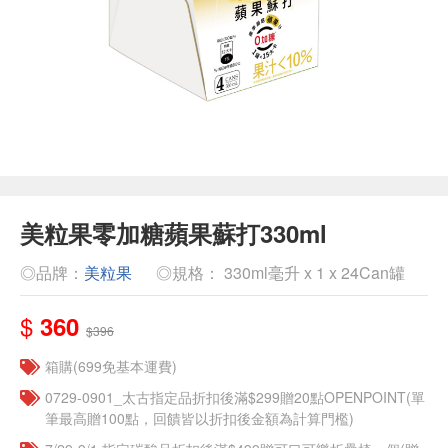
美粒果零加糖蘋果蘇打330ml
◎品牌：
美粒果
◎規格： 330ml毫升 x 1 x 24Can罐
$
360
$396
箱購(699免基本運費)
0729-0901_太古指定品折扣後滿$299贈20點OPENPOINT(單
筆最高贈100點，回饋皆以折扣後金額為計算門檻)