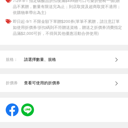
7/29-9/1 指定碳酸品折扣後滿$499贈可口可樂折疊椅一個(贈
品不累贈，數量有限送完為止；到店取貨及超商取貨不適用；
依購物車帶出為主)
即日起-9/1 不限金額下單贈$200券(單筆不累贈，請注意訂單
如使用折價券/折扣碼則不符贈送資格，贈送之折價券消費指定
品滿$2,000可折，不得與其他優惠活動合併使用)
規格：
請選擇數量、規格
折價券
查看可使用的折價券