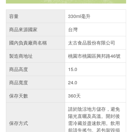
容量
330ml毫升
商品來源國家
台灣
國內負責廠商名稱
太古食品股份有限公司
製造商地址
桃園市桃園區興邦路46號
商品高度
15.0
商品寬度
24.0
保存天數
360天
請於陰涼地方儲存，避免
陽光直曬及高溫。開封後
保存方式
需冷藏並盡速飲用。飲用
前請先搖勻。若包裝毀損