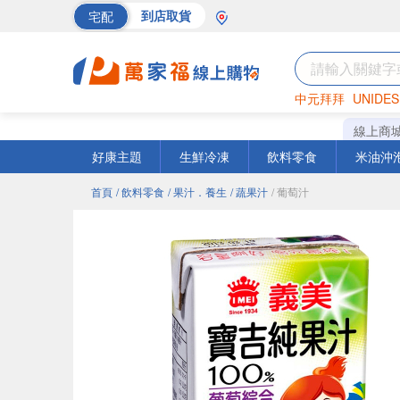
宅配
到店取貨
中元拜拜
UNIDES
巧克力
罐頭
海苔
線上商
好康主題
生鮮冷凍
飲料零食
米油沖
首頁
/ 飲料零食
/ 果汁．養生
/ 蔬果汁
/ 葡萄汁