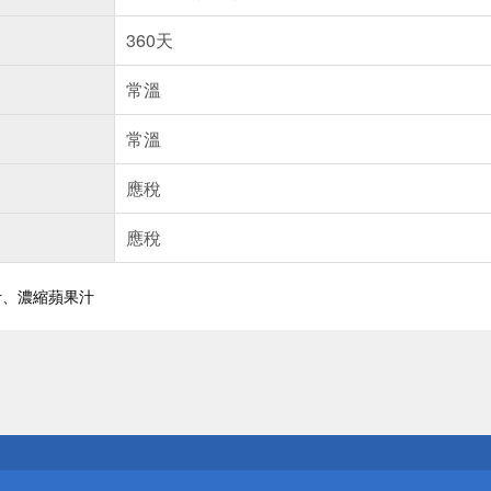
360天
常溫
常溫
應稅
應稅
汁、濃縮蘋果汁
送
請小心！