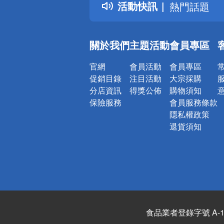
活動快訊
熱門話題
銀行優惠
偏遠地區配
關於我們
主題活動
會員專區
詐騙網頁！
官網
會員活動
會員專區
促銷目錄
注目活動
大宗採購
分店資訊
得獎公佈
購物須知
保險服務
會員服務條款
隱私權政策
退貨須知
食品業者登錄字號 A-122