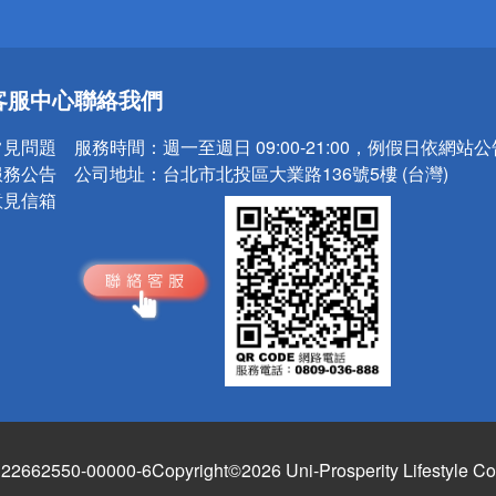
送
客服中心
聯絡我們
請小心！
常見問題
服務時間：
週一至週日 09:00-21:00，例假日依網站
服務公告
公司地址：
台北市北投區大業路136號5樓 (台灣)
意見信箱
662550-00000-6
Copyright©2026 Uni-Prosperity Lifestyle Co