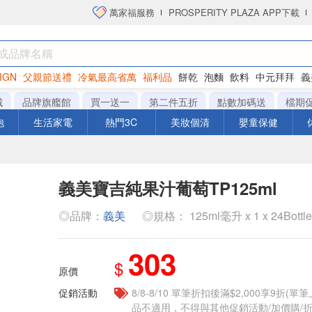
萬家福服務
PROSPERITY PLAZA APP下載
IGN
父親節送禮
冷氣最高省萬
福利品
餅乾
泡麵
飲料
中元拜拜
義
洋芋片
城
品牌旗艦館
買一送一
第二件五折
點數加碼送
檔期
泡
生活家電
熱門3C
美妝個清
嬰童保健
義美寶吉純果汁葡萄TP125ml
◎品牌：
義美
◎規格： 125ml毫升 x 1 x 24Bottl
303
$
原價
促銷活動
8/8-8/10 單筆折扣後滿$2,000享9折(單
品不適用，不得與其他促銷活動/加價購/折