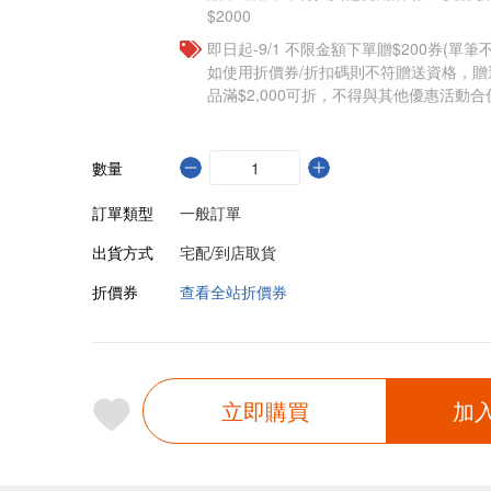
$2000
即日起-9/1 不限金額下單贈$200券(單
如使用折價券/折扣碼則不符贈送資格，
品滿$2,000可折，不得與其他優惠活動合
數量
訂單類型
一般訂單
出貨方式
宅配/到店取貨
折價券
查看全站折價券
立即購買
加