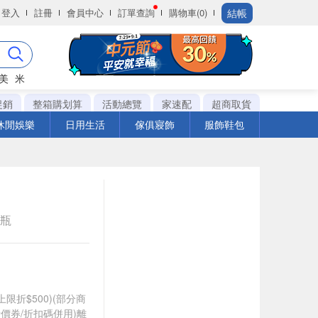
結帳
登入
註冊
會員中心
訂單查詢
購物車(0)
美
米
促銷
整箱購划算
活動總覽
家速配
超商取貨
休閒娛樂
日用生活
傢俱寢飾
服飾鞋包
e瓶
筆上限折$500)(部分商
價券/折扣碼併用)離