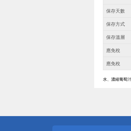
保存天數
保存方式
保存溫層
應免稅
應免稅
水、濃縮葡萄
偏遠地區配
詐騙網頁！
得獎公告