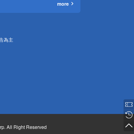
more
公告為主
rp. All Right Reserved