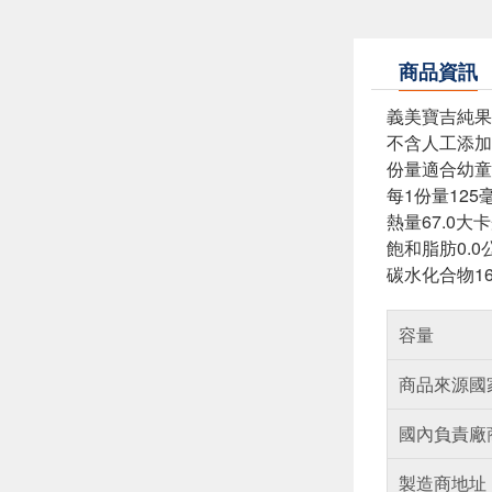
商品資訊
義美寶吉純果
不含人工添加
份量適合幼童
每1份量125
熱量67.0大卡
飽和脂肪0.0
碳水化合物16.
容量
商品來源國
國內負責廠
製造商地址