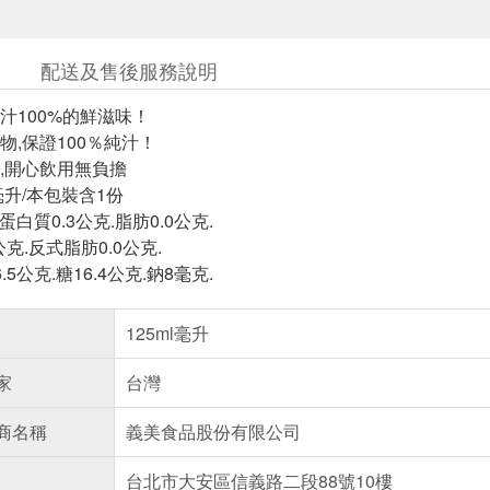
配送及售後服務說明
汁100%的鮮滋味！
物,保證100％純汁！
,開心飲用無負擔
毫升/本包裝含1份
蛋白質0.3公克.脂肪0.0公克.
公克.反式脂肪0.0公克.
5公克.糖16.4公克.鈉8毫克.
125ml毫升
家
台灣
商名稱
義美食品股份有限公司
台北市大安區信義路二段88號10樓