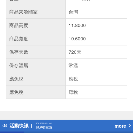
商品來源國家
台灣
商品高度
11.8000
商品寬度
10.6000
保存天數
720天
保存溫層
常溫
應免稅
應稅
應免稅
應稅
偏遠地區配送
詐騙網頁！請小心！
得獎公告
活動快訊
more
熱門話題
銀行優惠