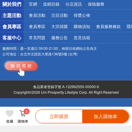
關於我們
官網
促銷目錄
分店資訊
保險服務
偏遠地區配送
詐騙網頁！請小心！
主題活動
會員活動
注目活動
得獎公佈
會員專區
會員專區
大宗採購
購物須知
會員服務條款
隱
客服中心
常見問題
服務公告
意見信箱
服務時間：
週一至週日 09:00-21:00，例假日依網站公告為主
公司地址：
台北市北投區大業路136號5樓 (台灣)
食品業者登錄字號 A-122662550-00000-6
Copyright©2026 Uni-Prosperity Lifestyle Corp. All Right Reserved
0
立即購買
加入購物車
收藏
購物車