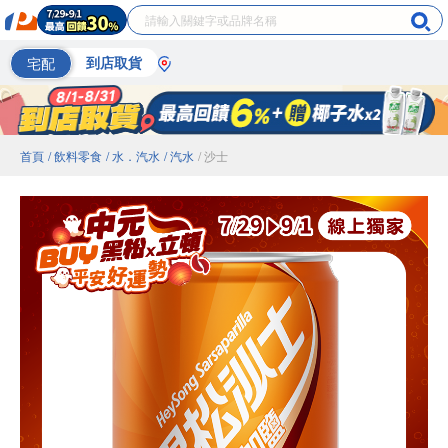
宅配
到店取貨
首頁
/ 飲料零食
/ 水．汽水
/ 汽水
/ 沙士