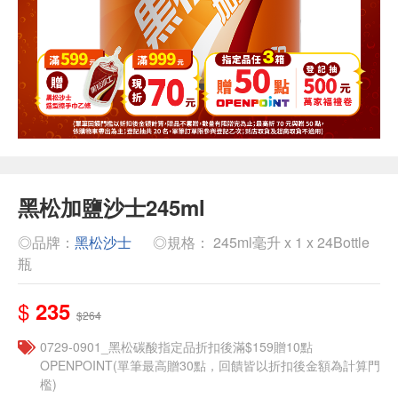
黑松加鹽沙士245ml
◎品牌：
黑松沙士
◎規格： 245ml毫升 x 1 x 24Bottle
瓶
$
235
$264
0729-0901_黑松碳酸指定品折扣後滿$159贈10點
OPENPOINT(單筆最高贈30點，回饋皆以折扣後金額為計算門
檻)