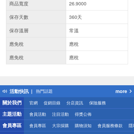
商品寬度
26.9000
保存天數
360天
保存溫層
常溫
應免稅
應稅
應免稅
應稅
偏遠地區配送
詐騙網頁！請小心！
得獎公告
活動快訊
more
熱門話題
銀行優惠
關於我們
官網
促銷目錄
分店資訊
保險服務
偏遠地區配送
詐騙網頁！請小心！
主題活動
會員活動
注目活動
得獎公佈
會員專區
會員專區
大宗採購
購物須知
會員服務條款
隱