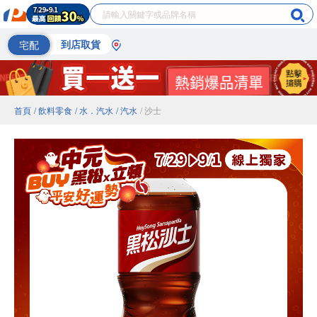
宅配
到店取貨
首頁
/ 飲料零食
/ 水．汽水
/ 汽水
/ 沙士