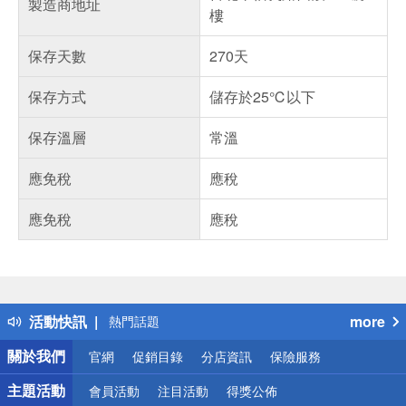
製造商地址
樓
保存天數
270天
保存方式
儲存於25℃以下
保存溫層
常溫
應免稅
應稅
應免稅
應稅
偏遠地區配送
詐騙網頁！請小心！
得獎公告
活動快訊
more
熱門話題
銀行優惠
關於我們
官網
促銷目錄
分店資訊
保險服務
偏遠地區配送
詐騙網頁！請小心！
主題活動
會員活動
注目活動
得獎公佈