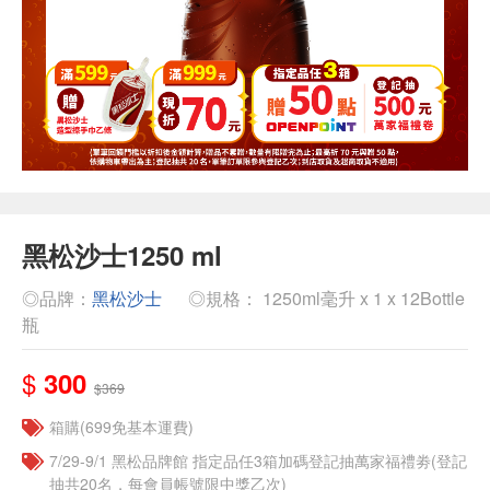
黑松沙士1250 ml
◎品牌：
黑松沙士
◎規格： 1250ml毫升 x 1 x 12Bottle
瓶
$
300
$369
箱購(699免基本運費)
7/29-9/1 黑松品牌館 指定品任3箱加碼登記抽萬家福禮劵(登記
抽共20名，每會員帳號限中獎乙次)