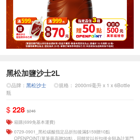
黑松加鹽沙士2L
◎品牌：
黑松沙士
◎規格： 2000ml毫升 x 1 x 6Bottle
瓶
$
228
$246
箱購(699免基本運費)
0729-0901_黑松碳酸指定品折扣後滿$159贈10點
OPENPOINT(單筆最高贈30點，回饋皆以折扣後金額為計算門