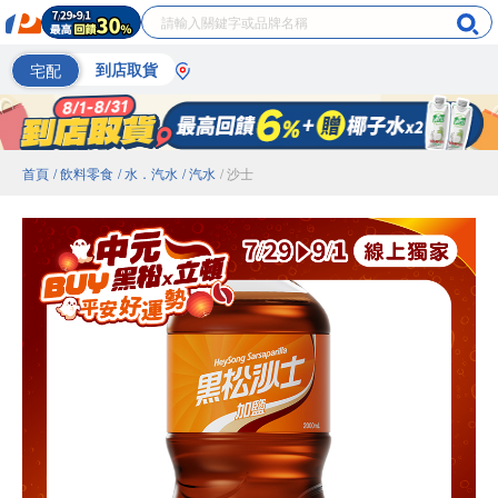
宅配
到店取貨
首頁
/ 飲料零食
/ 水．汽水
/ 汽水
/ 沙士