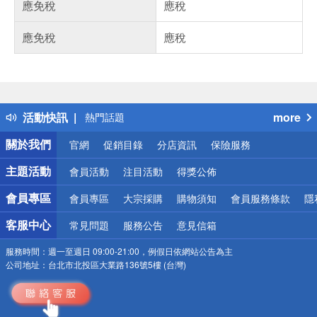
應免稅
應稅
應免稅
應稅
偏遠地區配送
詐騙網頁！請小心！
得獎公告
活動快訊
more
熱門話題
銀行優惠
關於我們
官網
促銷目錄
分店資訊
保險服務
偏遠地區配送
詐騙網頁！請小心！
主題活動
會員活動
注目活動
得獎公佈
會員專區
會員專區
大宗採購
購物須知
會員服務條款
隱
客服中心
常見問題
服務公告
意見信箱
服務時間：
週一至週日 09:00-21:00，例假日依網站公告為主
公司地址：
台北市北投區大業路136號5樓 (台灣)