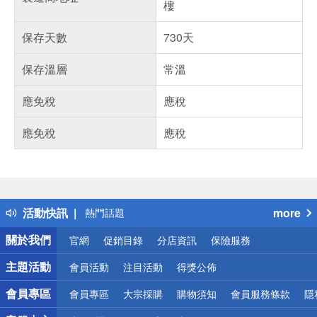
樓
保存天數
730天
保存溫層
常溫
應免稅
應稅
應免稅
應稅
偏遠地區配送
詐騙網頁！請小心！
得獎公告
活動快訊
more
熱門話題
銀行優惠
關於我們
官網
促銷目錄
分店資訊
保險服務
偏遠地區配送
詐騙網頁！請小心！
主題活動
會員活動
注目活動
得獎公佈
會員專區
會員專區
大宗採購
購物須知
會員服務條款
隱