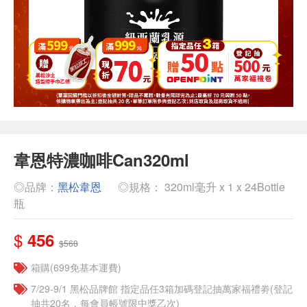
韋恩特濃咖啡Can320ml
◎品牌：
黑松韋恩
◎規格： 320ml毫升 x 1 x 24Bottle
瓶
$
456
$568
箱購(699免基本運費)
7/29-9/1 黑松品牌館 指定品任3箱加碼登記抽萬家福禮劵(登記
抽共20名，每會員帳號限中獎乙次)