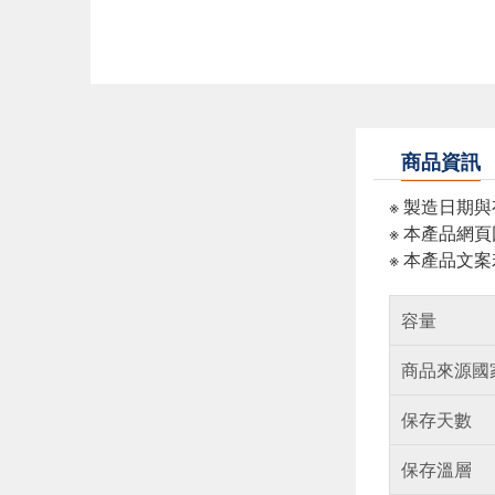
商品資訊
※ 製造日期
※ 本產品網
※ 本產品文
容量
商品來源國
保存天數
保存溫層