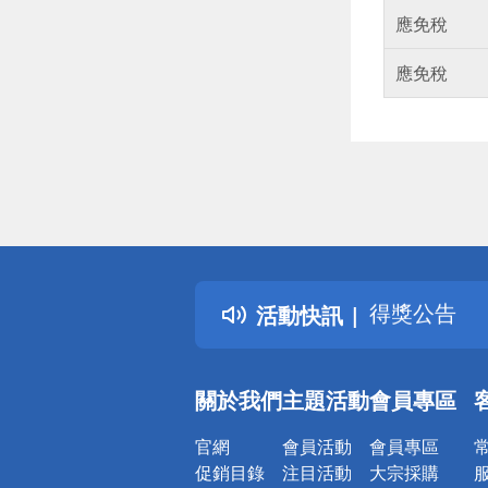
應免稅
應免稅
偏遠地區配
詐騙網頁！
得獎公告
活動快訊
熱門話題
銀行優惠
偏遠地區配
關於我們
主題活動
會員專區
詐騙網頁！
官網
會員活動
會員專區
促銷目錄
注目活動
大宗採購