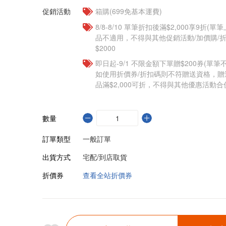
促銷活動
箱購(699免基本運費)
8/8-8/10 單筆折扣後滿$2,000享9折(單
品不適用，不得與其他促銷活動/加價購/折
$2000
即日起-9/1 不限金額下單贈$200券(單
如使用折價券/折扣碼則不符贈送資格，
品滿$2,000可折，不得與其他優惠活動合
數量
訂單類型
一般訂單
出貨方式
宅配/到店取貨
折價券
查看全站折價券