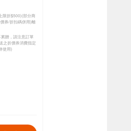
筆上限折$500)(部分商
價券/折扣碼併用)離
筆不累贈，請注意訂單
贈送之折價券消費指定
併使用)