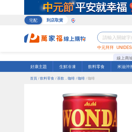
宅配
到店取貨
中元拜拜
UNIDES
米
巧克力
衛生紙
線上商
好康主題
生鮮冷凍
飲料零食
米油沖
首頁
/ 飲料零食
/ 茶飲．咖啡
/ 咖啡
/ 咖啡