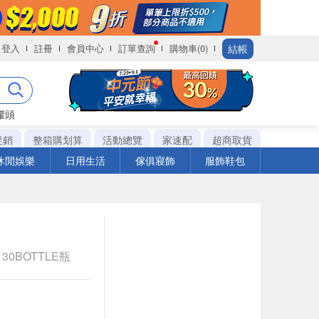
結帳
登入
註冊
會員中心
訂單查詢
購物車(0)
罐頭
促銷
整箱購划算
活動總覽
家速配
超商取貨
休閒娛樂
日用生活
傢俱寢飾
服飾鞋包
 30BOTTLE瓶