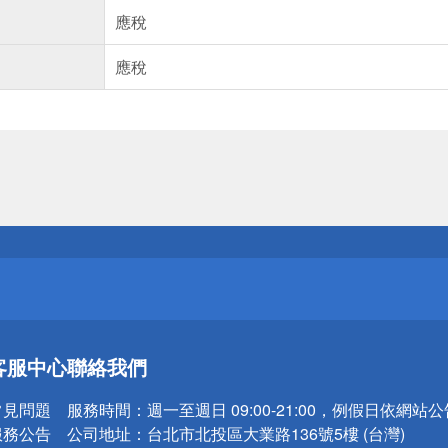
應稅
應稅
送
請小心！
送
客服中心
聯絡我們
請小心！
常見問題
服務時間：
週一至週日 09:00-21:00，例假日依網站
服務公告
公司地址：
台北市北投區大業路136號5樓 (台灣)