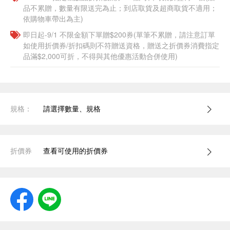
品不累贈，數量有限送完為止；到店取貨及超商取貨不適用；
依購物車帶出為主)
即日起-9/1 不限金額下單贈$200券(單筆不累贈，請注意訂單
如使用折價券/折扣碼則不符贈送資格，贈送之折價券消費指定
品滿$2,000可折，不得與其他優惠活動合併使用)
規格：
請選擇數量、規格
折價券
查看可使用的折價券