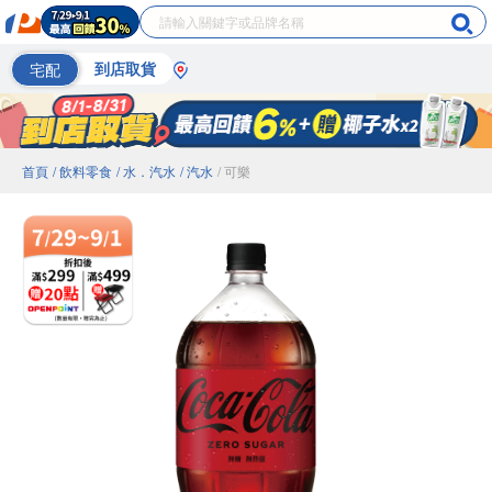
宅配
到店取貨
首頁
/ 飲料零食
/ 水．汽水
/ 汽水
/ 可樂