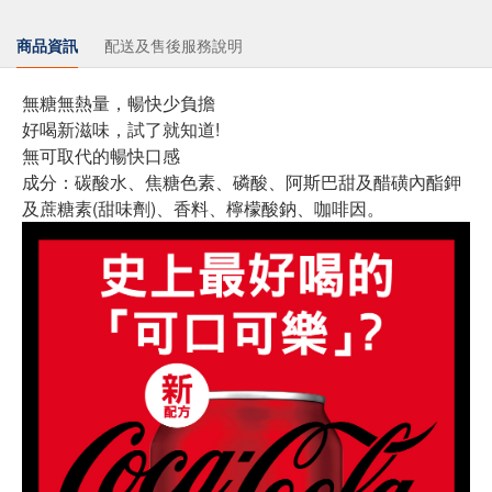
商品資訊
配送及售後服務說明
無糖無熱量，暢快少負擔
好喝新滋味，試了就知道!
無可取代的暢快口感
成分：碳酸水、焦糖色素、磷酸、阿斯巴甜及醋磺內酯鉀
及蔗糖素(甜味劑)、香料、檸檬酸鈉、咖啡因。