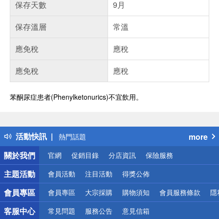
保存天數
9月
保存溫層
常溫
應免稅
應稅
應免稅
應稅
苯酮尿症患者(Phenylketonurics)不宜飲用。
偏遠地區配送
詐騙網頁！請小心！
得獎公告
活動快訊
more
熱門話題
銀行優惠
關於我們
官網
促銷目錄
分店資訊
保險服務
偏遠地區配送
詐騙網頁！請小心！
主題活動
會員活動
注目活動
得獎公佈
會員專區
會員專區
大宗採購
購物須知
會員服務條款
隱
客服中心
常見問題
服務公告
意見信箱