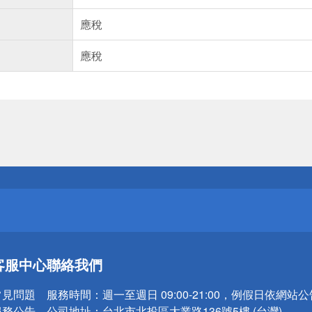
應稅
應稅
送
請小心！
送
客服中心
聯絡我們
請小心！
常見問題
服務時間：
週一至週日 09:00-21:00，例假日依網站
服務公告
公司地址：
台北市北投區大業路136號5樓 (台灣)