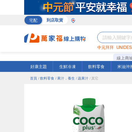
宅配
到店取貨
中元拜拜
UNIDES
巧克力
罐頭
海苔
線上商
好康主題
生鮮冷凍
飲料零食
米油沖
首頁
/ 飲料零食
/ 果汁．養生
/ 蔬果汁
/ 其它