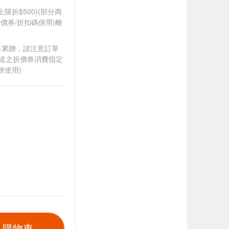
筆上限折$500)(部分商
價券/折扣碼併用)離
筆不累贈，請注意訂單
贈送之折價券消費指定
併使用)
入購物車