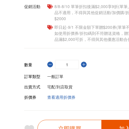
促銷活動
8/8-8/10 單筆折扣後滿$2,000享9折(單
品不適用，不得與其他促銷活動/加價購/折
$2000
即日起-9/1 不限金額下單贈$200券(單
如使用折價券/折扣碼則不符贈送資格，
品滿$2,000可折，不得與其他優惠活動合
數量
訂單類型
一般訂單
出貨方式
宅配/到店取貨
折價券
查看適用折價券
立即購買
加