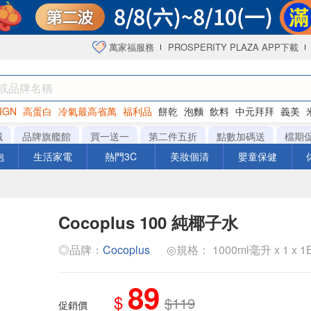
萬家福服務
PROSPERITY PLAZA APP下載
IGN
高蛋白
冷氣最高省萬
福利品
餅乾
泡麵
飲料
中元拜拜
義美
洋芋片
城
品牌旗艦館
買一送一
第二件五折
點數加碼送
檔期
泡
生活家電
熱門3C
美妝個清
嬰童保健
Cocoplus 100 純椰子水
◎品牌：
Cocoplus
◎規格： 1000ml毫升 x 1 x 
89
$
$119
促銷價