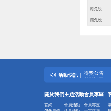
應免稅
應免稅
偏遠地區配
詐騙網頁！
得獎公告
活動快訊
熱門話題
銀行優惠
偏遠地區配
關於我們
主題活動
會員專區
詐騙網頁！
官網
會員活動
會員專區
促銷目錄
注目活動
大宗採購