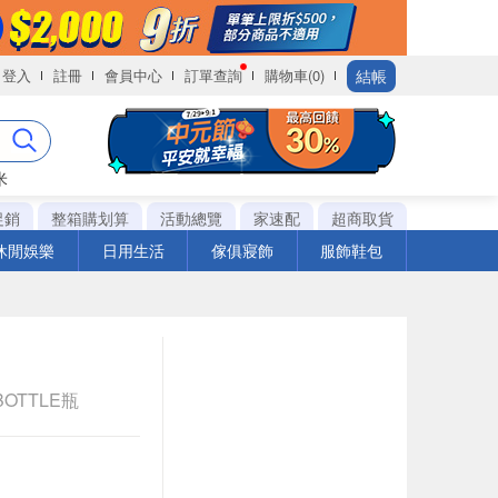
結帳
登入
註冊
會員中心
訂單查詢
購物車(0)
米
促銷
整箱購划算
活動總覽
家速配
超商取貨
休閒娛樂
日用生活
傢俱寢飾
服飾鞋包
1BOTTLE瓶