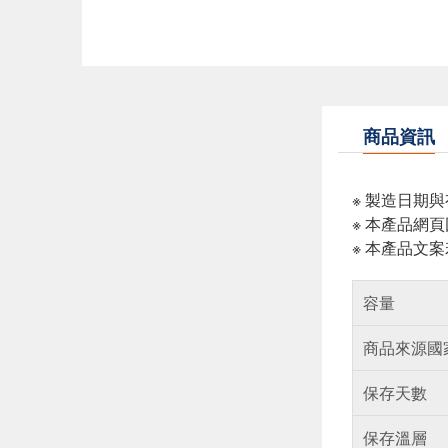
商品資訊
※ 製造日期
※ 本產品網
※ 本產品文
容量
商品來源國
保存天數
保存溫層