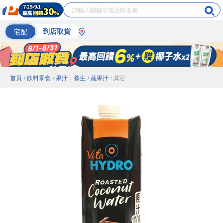
宅配
到店取貨
首頁
/ 飲料零食
/ 果汁．養生
/ 蔬果汁
/ 其它