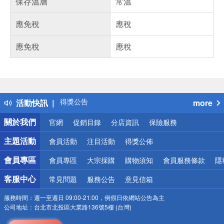
保存溫層
常溫
應免稅
應稅
應免稅
應稅
偏遠地區配送
詐騙網頁！請小心！
得獎公告
活動快訊
more
熱門話題
銀行優惠
關於我們
官網
促銷目錄
分店資訊
保險服務
偏遠地區配送
詐騙網頁！請小心！
主題活動
會員活動
注目活動
得獎公佈
會員專區
會員專區
大宗採購
購物須知
會員服務條款
隱
客服中心
常見問題
服務公告
意見信箱
服務時間：
週一至週日 09:00-21:00，例假日依網站公告為主
公司地址：
台北市北投區大業路136號5樓 (台灣)