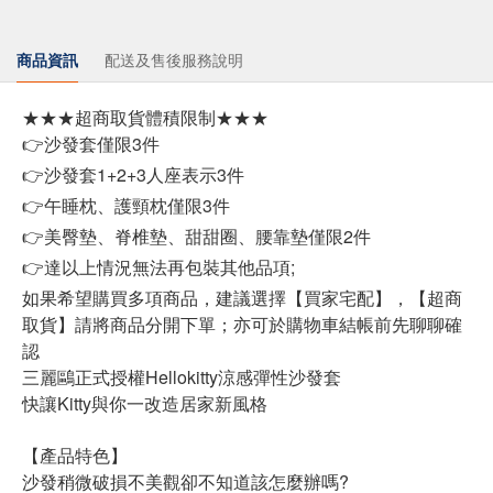
商品資訊
配送及售後服務說明
★★★超商取貨體積限制★★★
👉沙發套僅限3件
👉沙發套1+2+3人座表示3件
👉午睡枕、護頸枕僅限3件
👉美臀墊、脊椎墊、甜甜圈、腰靠墊僅限2件
👉達以上情況無法再包裝其他品項;
如果希望購買多項商品，建議選擇【買家宅配】，【超商
取貨】請將商品分開下單；亦可於購物車結帳前先聊聊確
認
三麗鷗正式授權Hellokitty涼感彈性沙發套
快讓Kitty與你一改造居家新風格
【產品特色】
沙發稍微破損不美觀卻不知道該怎麼辦嗎?