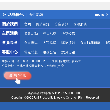
詐騙網頁！請小心！
得獎公告
活動快訊
more
熱門話題
銀行優惠
關於我們
官網
促銷目錄
分店資訊
保險服務
偏遠地區配送
詐騙網頁！請小心！
主題活動
會員活動
注目活動
得獎公佈
會員專區
會員專區
大宗採購
購物須知
會員服務條款
隱
客服中心
常見問題
服務公告
意見信箱
服務時間：
週一至週日 09:00-21:00，例假日依網站公告為主
公司地址：
台北市北投區大業路136號5樓 (台灣)
食品業者登錄字號 A-122662550-00000-6
Copyright©2026 Uni-Prosperity Lifestyle Corp. All Right Reserved