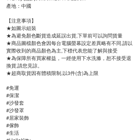
產地：中國
【注意事項】
★如圖示組裝
★為避免顏色斷貨造成延誤出貨,下單前可以詢問貨量
★商品圖檔顏色會因每台電腦螢幕設定差異略有不同,請以
實際收到的商品顏色為主,下標代表您能了解與接受
★為保障所有買家權益，一經使用下水洗滌，恕不接受退
換貨,請您見諒。
★超商取貨因有體積限制,以3件(含)為上限
#免運
#保潔
#沙發套
#沙發罩
#居家裝飾
#傢飾
#生活