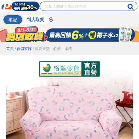
宅配
到店取貨
首頁
/ 傢俱寢飾
/ 涼夏座墊．竹蓆．水枕