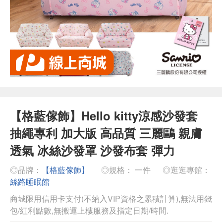
【格藍傢飾】Hello kitty涼感沙發套
抽繩專利 加大版 高品質 三麗鷗 親膚
透氣 冰絲沙發罩 沙發布套 彈力
◎品牌：
【格藍傢飾】
◎規格： 一件
◎逛逛專館：
絲路睡眠館
商城限用信用卡支付(不納入VIP資格之累積計算),無法用錢
包/紅利點數,無搬運上樓服務及指定日期/時間.