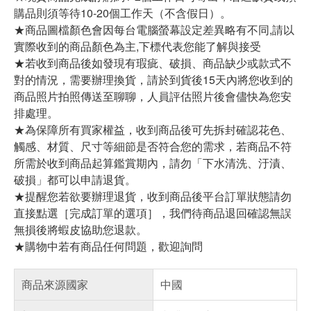
購品則須等待10-20個工作天（不含假日）。
★商品圖檔顏色會因每台電腦螢幕設定差異略有不同,請以
實際收到的商品顏色為主,下標代表您能了解與接受
★若收到商品後如發現有瑕疵、破損、商品缺少或款式不
對的情況，需要辦理換貨，請於到貨後15天內將您收到的
商品照片拍照傳送至聊聊，人員評估照片後會儘快為您安
排處理。
★為保障所有買家權益，收到商品後可先拆封確認花色、
觸感、材質、尺寸等細節是否符合您的需求，若商品不符
所需於收到商品起算鑑賞期內，請勿「下水清洗、汙漬、
破損」都可以申請退貨。
★提醒您若欲要辦理退貨，收到商品後平台訂單狀態請勿
直接點選［完成訂單的選項］，我們待商品退回確認無誤
無損後將蝦皮協助您退款。
★購物中若有商品任何問題，歡迎詢問
商品來源國家
中國