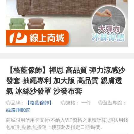
【格藍傢飾】禪思 高品質 彈力涼感沙
發套 抽繩專利 加大版 高品質 親膚透
氣 冰絲沙發罩 沙發布套
◎品牌：
【格藍傢飾】
◎規格： 一件
◎逛逛專館：
絲路睡眠館
商城限用信用卡支付(不納入VIP資格之累積計算),無法用錢
包/紅利點數,無搬運上樓服務及指定日期/時間.