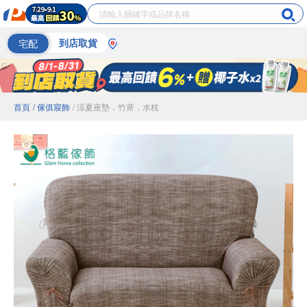
宅配
到店取貨
首頁
/ 傢俱寢飾
/ 涼夏座墊．竹蓆．水枕