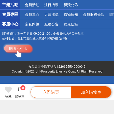
詐騙網頁！請小心！
主題活動
會員活動
注目活動
得獎公佈
會員專區
會員專區
大宗採購
購物須知
會員服務條款
隱
客服中心
常見問題
服務公告
意見信箱
服務時間：
週一至週日 09:00-21:00，例假日依網站公告為主
公司地址：
台北市北投區大業路136號5樓 (台灣)
食品業者登錄字號 A-122662550-00000-6
Copyright©2026 Uni-Prosperity Lifestyle Corp. All Right Reserved
0
立即購買
加入購物車
收藏
購物車