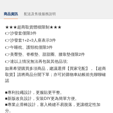
商品資訊
配送及售後服務說明
★★★超商取貨體積限制★★★
👉沙發套僅限3件
👉沙發套1+2+3人座表示3件
👉午睡枕、護頸枕僅限3件
👉美臀墊、脊椎墊、甜甜圈、腰靠墊僅限2件
👉達以上情況無法再包裝其他品項;
如果希望購買多項商品，建議選擇【買家宅配】，【超商
取貨】請將商品分開下單；亦可於購物車結帳前先聊聊確
認
■專利拉繩設計，更服貼更平整。
■新版改良設計，安裝DIY更為簡單方便。
■專業止滑棒設計，塞入椅縫不易脫落，更讓穩定性加
分。