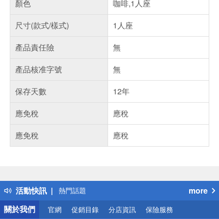
顏色
咖啡,1人座
尺寸(款式/樣式)
1人座
產品責任險
無
產品核准字號
無
保存天數
12年
應免稅
應稅
應免稅
應稅
偏遠地區配送
詐騙網頁！請小心！
得獎公告
活動快訊
more
熱門話題
銀行優惠
關於我們
官網
促銷目錄
分店資訊
保險服務
偏遠地區配送