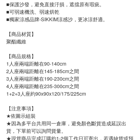
■保護沙發，避免直接汙損，遮擋原有瑕疵。
■可弱速機洗、弱速烘乾
■獨家涼感品牌-SIKKIM涼感沙，更冰涼舒適。
【商品材質】
聚酯纖維
【商品規格】
1人座兩端距離在90-140cm
2人座兩端距離在145-185cm之間
3人座兩端距離在190-230cm之間
4人座兩端距離在235-300cm之間
1+2+3人座約90x90x120/175/225cm
【注意事項】
★依圖示組裝
★因為多平台共用同一倉庫，避免顏色斷貨造成延誤出
貨，下單前可以詢問貨量。
★現貨商品完成訂購約1-2個工作日可寄出，若遇缺貨或預