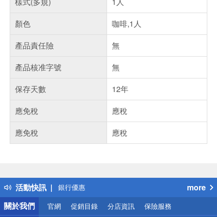
樣式(多規)
1人
顏色
咖啡,1人
產品責任險
無
產品核准字號
無
保存天數
12年
應免稅
應稅
應免稅
應稅
偏遠地區配送
詐騙網頁！請小心！
得獎公告
熱門話題
活動快訊
more
銀行優惠
偏遠地區配送
關於我們
官網
促銷目錄
分店資訊
保險服務
詐騙網頁！請小心！