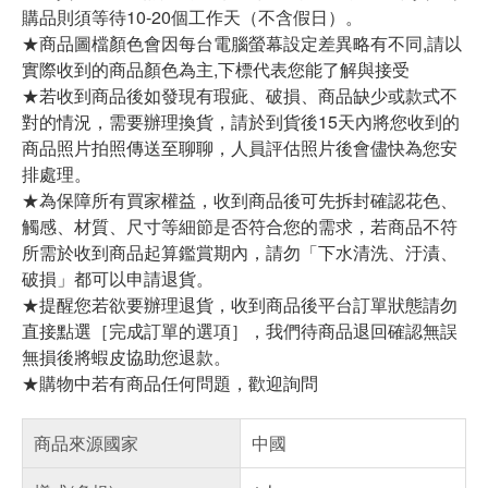
購品則須等待10-20個工作天（不含假日）。
★商品圖檔顏色會因每台電腦螢幕設定差異略有不同,請以
實際收到的商品顏色為主,下標代表您能了解與接受
★若收到商品後如發現有瑕疵、破損、商品缺少或款式不
對的情況，需要辦理換貨，請於到貨後15天內將您收到的
商品照片拍照傳送至聊聊，人員評估照片後會儘快為您安
排處理。
★為保障所有買家權益，收到商品後可先拆封確認花色、
觸感、材質、尺寸等細節是否符合您的需求，若商品不符
所需於收到商品起算鑑賞期內，請勿「下水清洗、汙漬、
破損」都可以申請退貨。
★提醒您若欲要辦理退貨，收到商品後平台訂單狀態請勿
直接點選［完成訂單的選項］，我們待商品退回確認無誤
無損後將蝦皮協助您退款。
★購物中若有商品任何問題，歡迎詢問
商品來源國家
中國