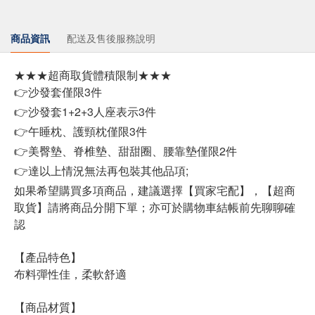
商品資訊
配送及售後服務說明
★★★超商取貨體積限制★★★
👉沙發套僅限3件
👉沙發套1+2+3人座表示3件
👉午睡枕、護頸枕僅限3件
👉美臀墊、脊椎墊、甜甜圈、腰靠墊僅限2件
👉達以上情況無法再包裝其他品項;
如果希望購買多項商品，建議選擇【買家宅配】，【超商
取貨】請將商品分開下單；亦可於購物車結帳前先聊聊確
認
【產品特色】
布料彈性佳，柔軟舒適
【商品材質】