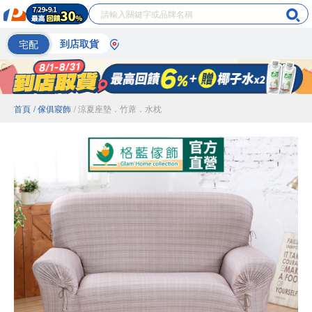
宅配
到店取貨
首頁
/ 傢俱寢飾
/ 涼夏座墊．竹蓆．水枕