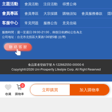
主題活動
會員活動
注目活動
得獎公佈
會員專區
會員專區
大宗採購
購物須知
會員服務條款
隱
客服中心
常見問題
服務公告
意見信箱
服務時間：
週一至週日 09:00-21:00，例假日依網站公告為主
公司地址：
台北市北投區大業路136號5樓 (台灣)
食品業者登錄字號 A-122662550-00000-6
Copyright©2026 Uni-Prosperity Lifestyle Corp. All Right Reserved
0
立即購買
加入購物車
收藏
購物車