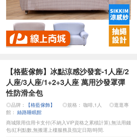
【格藍傢飾】冰點涼感沙發套-1人座/2
人座/3人座/1+2+3人座 萬用沙發罩彈
性防滑全包
◎品牌：
【格藍傢飾】
◎規格： 咖啡,1人
◎逛逛專
館：
絲路睡眠館
商城限用信用卡支付(不納入VIP資格之累積計算),無法用錢
包/紅利點數,無搬運上樓服務及指定日期/時間.