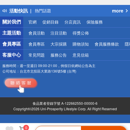
得獎公告
活動快訊
more
熱門話題
銀行優惠
關於我們
官網
促銷目錄
分店資訊
保險服務
偏遠地區配送
詐騙網頁！請小心！
主題活動
會員活動
注目活動
得獎公佈
會員專區
會員專區
大宗採購
購物須知
會員服務條款
隱
客服中心
常見問題
服務公告
意見信箱
服務時間：
週一至週日 09:00-21:00，例假日依網站公告為主
公司地址：
台北市北投區大業路136號5樓 (台灣)
食品業者登錄字號 A-122662550-00000-6
Copyright©2026 Uni-Prosperity Lifestyle Corp. All Right Reserved
0