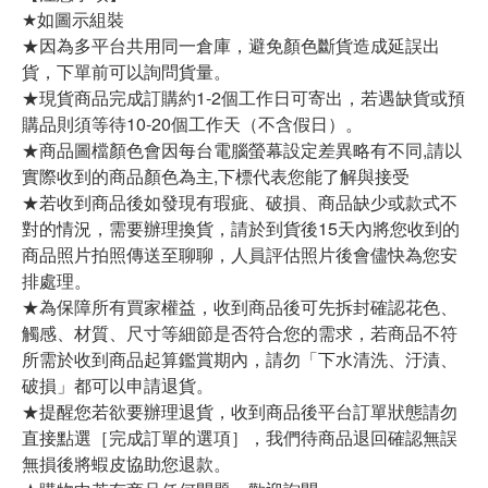
★如圖示組裝
★因為多平台共用同一倉庫，避免顏色斷貨造成延誤出
貨，下單前可以詢問貨量。
★現貨商品完成訂購約1-2個工作日可寄出，若遇缺貨或預
購品則須等待10-20個工作天（不含假日）。
★商品圖檔顏色會因每台電腦螢幕設定差異略有不同,請以
實際收到的商品顏色為主,下標代表您能了解與接受
★若收到商品後如發現有瑕疵、破損、商品缺少或款式不
對的情況，需要辦理換貨，請於到貨後15天內將您收到的
商品照片拍照傳送至聊聊，人員評估照片後會儘快為您安
排處理。
★為保障所有買家權益，收到商品後可先拆封確認花色、
觸感、材質、尺寸等細節是否符合您的需求，若商品不符
所需於收到商品起算鑑賞期內，請勿「下水清洗、汙漬、
破損」都可以申請退貨。
★提醒您若欲要辦理退貨，收到商品後平台訂單狀態請勿
直接點選［完成訂單的選項］，我們待商品退回確認無誤
無損後將蝦皮協助您退款。