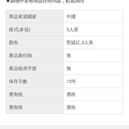
★購物中若有商品任何問題，歡迎詢問
商品來源國家
中國
樣式(多規)
3人座
顏色
聖誕紅,3人座
產品責任險
無
產品核准字號
無
保存天數
12年
應免稅
應稅
應免稅
應稅
偏遠地區配送
詐騙網頁！請小心！