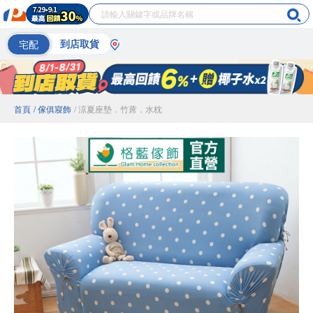
宅配
到店取貨
首頁
/ 傢俱寢飾
/ 涼夏座墊．竹蓆．水枕