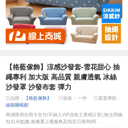
【格藍傢飾】涼感沙發套-雪花甜心 抽
繩專利 加大版 高品質 親膚透氣 冰絲
沙發罩 沙發布套 彈力
◎品牌：
【格藍傢飾】
◎規格： 一件
◎逛逛專館：
絲路睡眠館
商城限用信用卡支付(不納入VIP資格之累積計算),無法用錢
包/紅利點數,無搬運上樓服務及指定日期/時間.