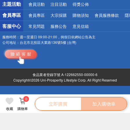
詐騙網頁！請小心！
主題活動
會員活動
注目活動
得獎公佈
會員專區
會員專區
大宗採購
購物須知
會員服務條款
隱
客服中心
常見問題
服務公告
意見信箱
服務時間：
週一至週日 09:00-21:00，例假日依網站公告為主
公司地址：
台北市北投區大業路136號5樓 (台灣)
食品業者登錄字號 A-122662550-00000-6
Copyright©2026 Uni-Prosperity Lifestyle Corp. All Right Reserved
0
立即購買
加入購物車
收藏
購物車