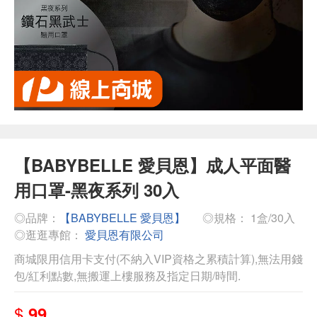
【BABYBELLE 愛貝恩】成人平面醫
用口罩-黑夜系列 30入
◎品牌：
【BABYBELLE 愛貝恩】
◎規格： 1盒/30入
◎逛逛專館：
愛貝恩有限公司
商城限用信用卡支付(不納入VIP資格之累積計算),無法用錢
包/紅利點數,無搬運上樓服務及指定日期/時間.
$
99