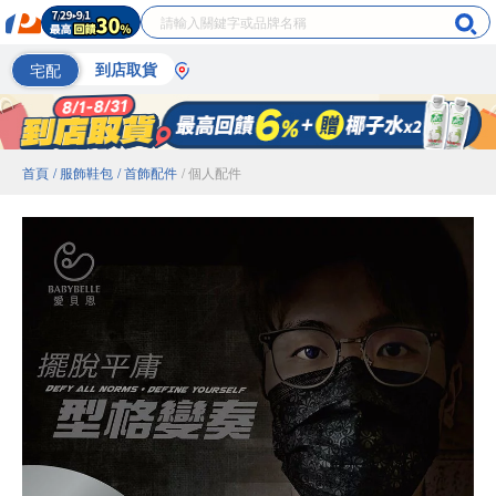
宅配
到店取貨
首頁
/ 服飾鞋包
/ 首飾配件
/ 個人配件