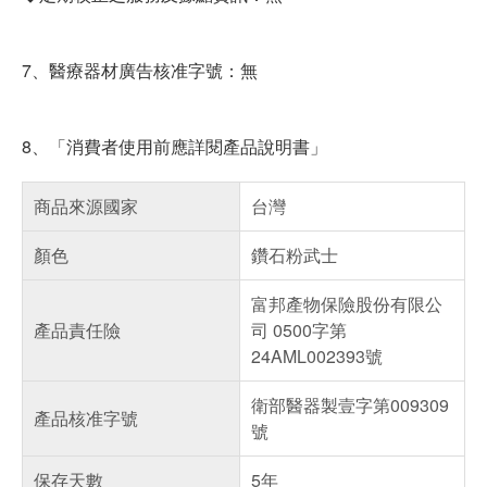
7、醫療器材廣告核准字號：無
8、「消費者使用前應詳閱產品說明書」
商品來源國家
台灣
顏色
鑽石粉武士
富邦產物保險股份有限公
產品責任險
司 0500字第
24AML002393號
衛部醫器製壹字第009309
產品核准字號
號
保存天數
5年