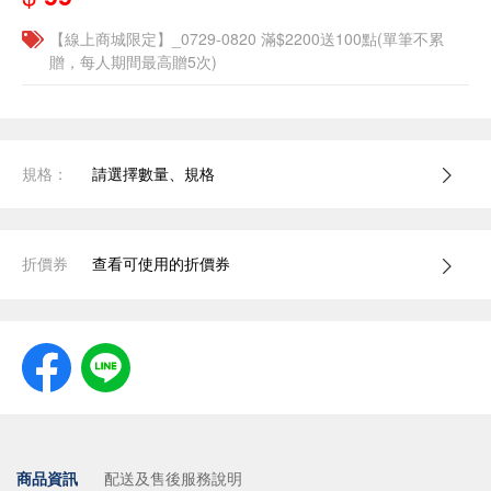
【線上商城限定】_0729-0820 滿$2200送100點(單筆不累
贈，每人期間最高贈5次)
規格：
請選擇數量、規格
折價券
查看可使用的折價券
商品資訊
配送及售後服務說明