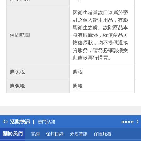
因衛生考量故口罩屬於密
封之個人衛生用品，有影
響衛生之虞。故除商品本
保固範圍
身有瑕疵外，縱使商品可
恢復原狀，均不提供退換
貨服務，請務必確認接受
此條款再行購買。
應免稅
應稅
應免稅
應稅
偏遠地區配送
詐騙網頁！請小心！
得獎公告
活動快訊
more
熱門話題
銀行優惠
關於我們
官網
促銷目錄
分店資訊
保險服務
偏遠地區配送