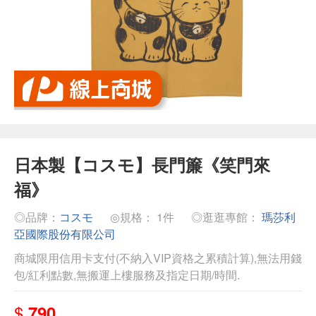
日本製【コスモ】長門簾《笑門來
福》
◎品牌：
コスモ
◎規格： 1件
◎逛逛專館：
瑪莎利
亞國際股份有限公司
商城限用信用卡支付(不納入VIP資格之累積計算),無法用錢
包/紅利點數,無搬運上樓服務及指定日期/時間.
$
790