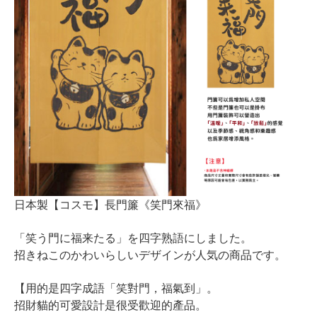
日本製【コスモ】長門簾《笑門來福》
「笑う門に福来たる」を四字熟語にしました。
招きねこのかわいらしいデザインが人気の商品です。
【用的是四字成語「笑對門，福氣到」。
招財貓的可愛設計是很受歡迎的產品。