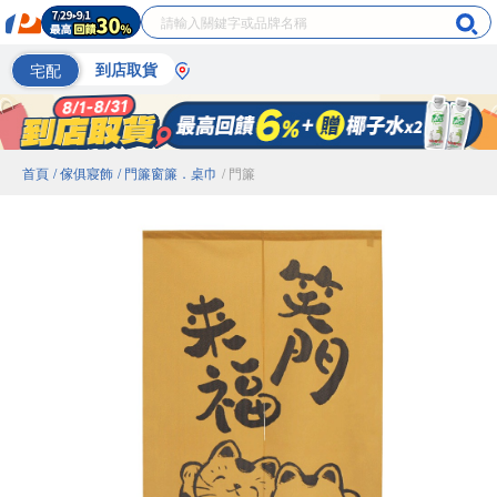
宅配
到店取貨
首頁
/ 傢俱寢飾
/ 門簾窗簾．桌巾
/ 門簾