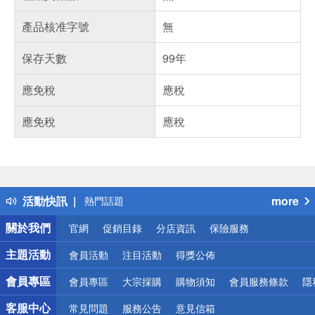
產品核准字號
無
保存天數
99年
應免稅
應稅
應免稅
應稅
偏遠地區配送
詐騙網頁！請小心！
得獎公告
活動快訊
more
熱門話題
銀行優惠
關於我們
官網
促銷目錄
分店資訊
保險服務
偏遠地區配送
詐騙網頁！請小心！
主題活動
會員活動
注目活動
得獎公佈
會員專區
會員專區
大宗採購
購物須知
會員服務條款
隱
客服中心
常見問題
服務公告
意見信箱