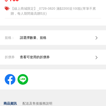
【線上商城限定】_0729-0820 滿$2200送100點(單筆不累
贈，每人期間最高贈5次)
規格：
請選擇數量、規格
折價券
查看可使用的折價券
商品資訊
配送及售後服務說明