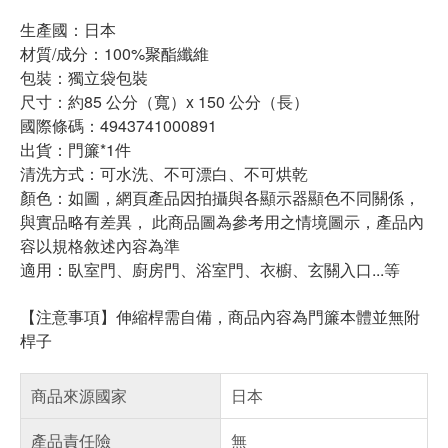
生產國：日本
材質/成分：100%聚酯纖維
包裝：獨立袋包裝
尺寸：約85 公分（寬）x 150 公分（長）
國際條碼：4943741000891
出貨：門簾*1件
清洗方式：可水洗、不可漂白、不可烘乾
顏色：如圖，網頁產品因拍攝與各顯示器顯色不同關係，
與實品略有差異， 此商品圖為參考用之情境圖示，產品內
容以規格敘述內容為準
適用：臥室門、廚房門、浴室門、衣櫥、玄關入口...等
【注意事項】伸縮桿需自備，商品內容為門簾本體並無附
桿子
商品來源國家
日本
產品責任險
無