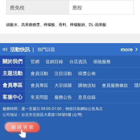
應免稅
應稅
碳酸水、高果糖糖漿、檸檬酸、香料、檸檬酸鈉、DL-蘋果酸
偏遠地區配送
詐騙網頁！請小心！
得獎公告
活動快訊
more
熱門話題
銀行優惠
關於我們
官網
促銷目錄
分店資訊
保險服務
偏遠地區配送
詐騙網頁！請小心！
主題活動
會員活動
注目活動
得獎公佈
會員專區
會員專區
大宗採購
購物須知
會員服務條款
隱
客服中心
常見問題
服務公告
意見信箱
服務時間：
週一至週日 09:00-21:00，例假日依網站公告為主
公司地址：
台北市北投區大業路136號5樓 (台灣)