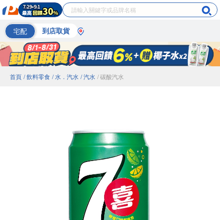
宅配
到店取貨
首頁
/ 飲料零食
/ 水．汽水
/ 汽水
/ 碳酸汽水