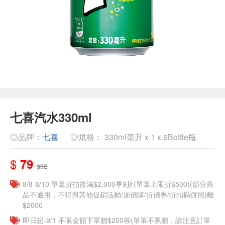
七喜汽水330ml
◎品牌：
七喜
◎規格： 330ml毫升 x 1 x 6Bottle瓶
$
79
$92
8/8-8/10 單筆折扣後滿$2,000享9折(單筆上限折$500)(部分商
品不適用，不得與其他促銷活動/加價購/折價券/折扣碼併用)離
$2000
即日起-9/1 不限金額下單贈$200券(單筆不累贈，請注意訂單