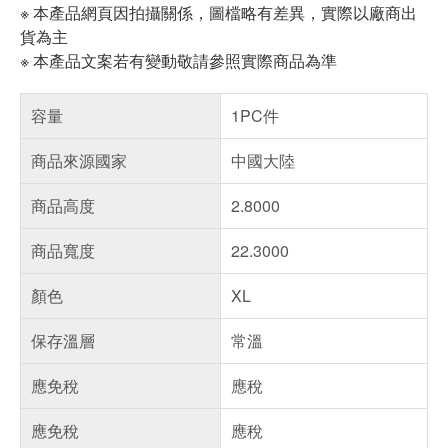
※ 本產品網頁因拍攝關係，圖檔略有差異，實際以廠商出
貨為主
※ 本產品文案若有變動敬請參照實際商品為準
容量
1PC件
商品來源國家
中國大陸
商品高度
2.8000
商品寬度
22.3000
顏色
XL
保存溫層
常溫
應免稅
應稅
應免稅
應稅