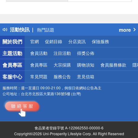
偏遠地區配送
詐騙網頁！請小心！
得獎公告
活動快訊
more
熱門話題
銀行優惠
關於我們
官網
促銷目錄
分店資訊
保險服務
偏遠地區配送
詐騙網頁！請小心！
主題活動
會員活動
注目活動
得獎公佈
會員專區
會員專區
大宗採購
購物須知
會員服務條款
隱
客服中心
常見問題
服務公告
意見信箱
服務時間：
週一至週日 09:00-21:00，例假日依網站公告為主
公司地址：
台北市北投區大業路136號5樓 (台灣)
食品業者登錄字號 A-122662550-00000-6
Copyright©2026 Uni-Prosperity Lifestyle Corp. All Right Reserved