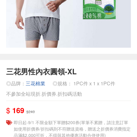
三花男性內衣圓領-XL
◎品牌：
三花棉業
◎規格： 1PC件 x 1 x 1PC件
不參加全站現折.折價券.折扣碼活動
$
169
$240
即日起-9/1 不限金額下單贈$200券(單筆不累贈，請注意訂單
如使用折價券/折扣碼則不符贈送資格，贈送之折價券消費指定
品滿$2,000可折，不得與其他優惠活動合併使用)