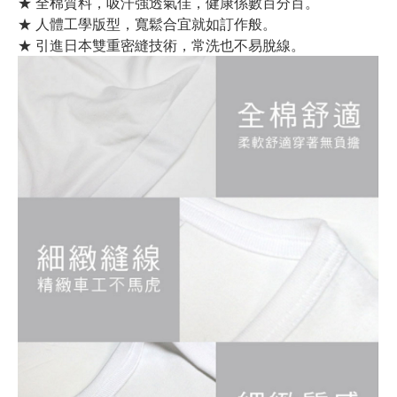
★ 全棉質料，吸汗強透氣佳，健康係數百分百。
★ 人體工學版型，寬鬆合宜就如訂作般。
★ 引進日本雙重密縫技術，常洗也不易脫線。