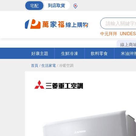
宅配
到店取貨
中元拜拜
UNIDES
巧克力
罐頭
海苔
線上商
好康主題
生鮮冷凍
飲料零食
米油沖
首頁
/ 生活家電
/ 冷暖空調