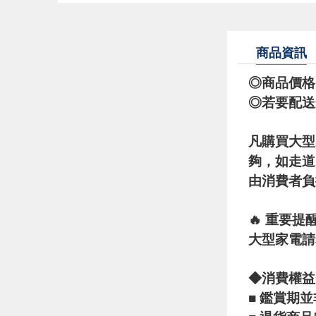
商品資訊
◎商品價格
◎若要配送
凡購買大型
夠，如走道
由消費者負
🔥 重要提醒
大型家電請
◆消費權益
■ 鑑賞期並