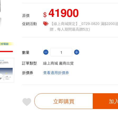
41900
$
原價
促銷活動
【線上商城限定】_0729-0820 滿$2200
贈，每人期間最高贈5次)
數量
訂單類型
線上商城 廠商出貨
折價券
查看適用折價券
立即購買
加