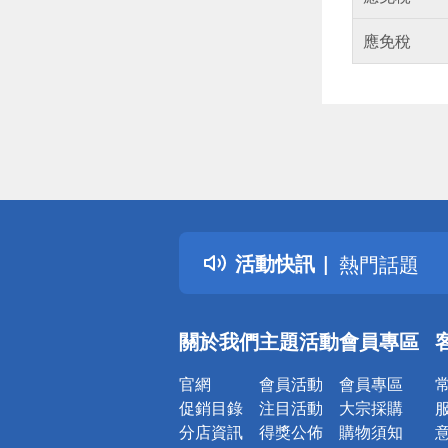
應免稅
偏遠地區配
詐騙網頁！
得獎公告
活動快訊
熱門話題
銀行優惠
偏遠地區配
關於我們
主題活動
會員專區
詐騙網頁！
官網
會員活動
會員專區
促銷目錄
注目活動
大宗採購
分店資訊
得獎公佈
購物須知