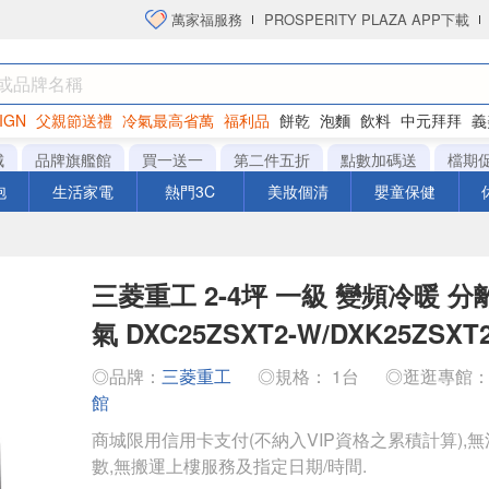
萬家福服務
PROSPERITY PLAZA APP下載
IGN
父親節送禮
冷氣最高省萬
福利品
餅乾
泡麵
飲料
中元拜拜
義
洋芋片
城
品牌旗艦館
買一送一
第二件五折
點數加碼送
檔期
泡
生活家電
熱門3C
美妝個清
嬰童保健
三菱重工 2-4坪 一級 變頻冷暖 分
氣 DXC25ZSXT2-W/DXK25ZSXT
◎品牌：
三菱重工
◎規格： 1台
◎逛逛專館
館
商城限用信用卡支付(不納入VIP資格之累積計算),無
數,無搬運上樓服務及指定日期/時間.