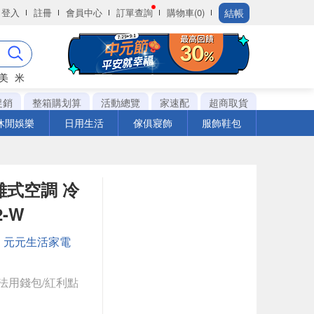
結帳
登入
註冊
會員中心
訂單查詢
購物車(0)
美
米
促銷
整箱購划算
活動總覽
家速配
超商取貨
休閒娛樂
日用生活
傢俱寢飾
服飾鞋包
離式空調 冷
2-W
：
元元生活家電
法用錢包/紅利點