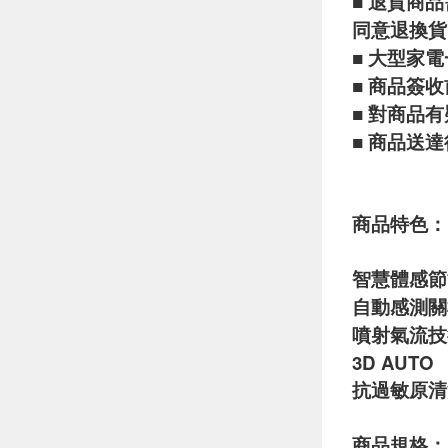
■ 退貨商
同意退換貨
■ 大型家
■ 商品簽
■ 對商品
■ 商品送
商品特色：
智慧體感節
自動感測關
噴射氣流技
3D AUTO
抗過敏原清
商品規格：