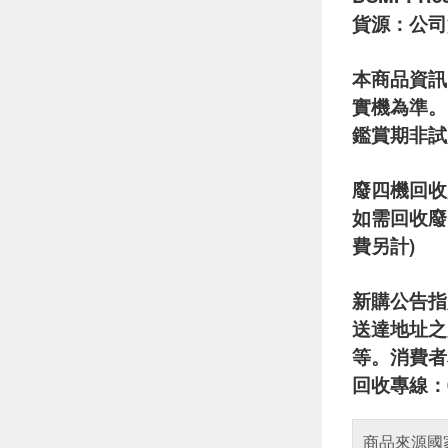
貨源：公司
本商品資訊
實機為準。
鑑賞期非試
廢四機回收
如需回收廢
費另計)
新購公告指
送達地址之
等。消費者
回收專線：08
商品來源國