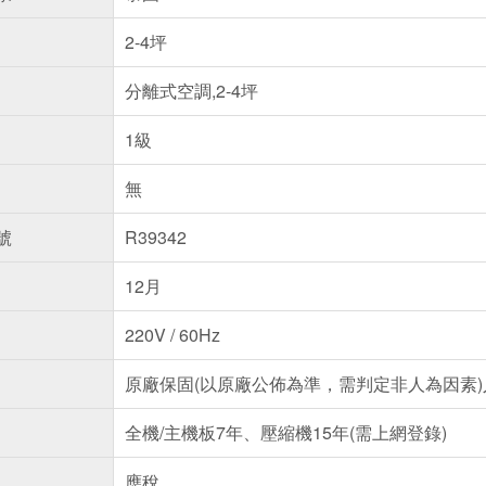
2-4坪
分離式空調,2-4坪
1級
無
號
R39342
12月
220V / 60Hz
原廠保固(以原廠公佈為準，需判定非人為因素
全機/主機板7年、壓縮機15年(需上網登錄)
應稅