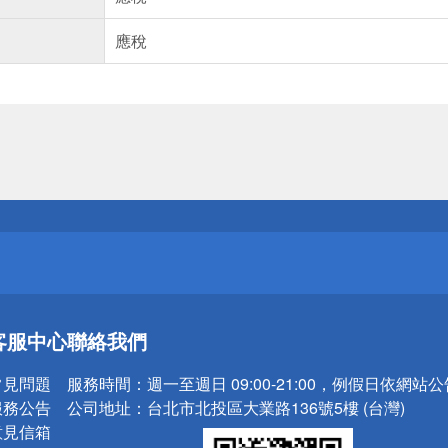
應稅
送
請小心！
送
客服中心
聯絡我們
請小心！
常見問題
服務時間：
週一至週日 09:00-21:00，例假日依網站
服務公告
公司地址：
台北市北投區大業路136號5樓 (台灣)
意見信箱