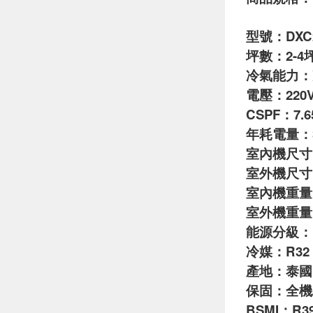
型號：DXC2
坪數：2-4
冷氣能力：冷氣 
電壓：220V 
CSPF：7.6
年耗電量：3
室內機尺寸：92
室外機尺寸：80
室內機重量：
室外機重量：
能源分級：
冷媒：R32
產地：泰國
保固：全機
BSMI：R39