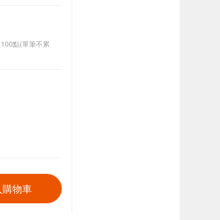
送100點(單筆不累
入購物車