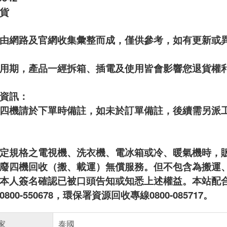
貨
由網路及官網收集彙整而成，僅供參考，如有更新或
用期，產品一經拆箱、插電及使用皆會影響您退貨權
資訊：
四機請於下單時備註，如未於訂單備註，後續需另派工收回
定規格之電視機、洗衣機、電冰箱或冷、暖氣機時，
廢四機回收（搬、載運）無償服務。但不包含為搬運
本人簽名確認已被口頭告知或知悉上述權益。本站配
00-550678，環保署資源回收專線0800-085717。
家
泰國