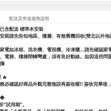
配送及售後服務說明
已含配送 標準本安裝
安裝請先告知地區、樓層、有無舊機回收(雙北以外地
家電如冰箱、洗衣機、電視機、冷凍櫃…請先確認家
、電梯、樓梯間轉彎處，須有良好動線。如因這些問
擔
 🔥
務必確認好商品外觀完整無誤再簽收喔!! 簽收完畢後
◆
非"試用期"。