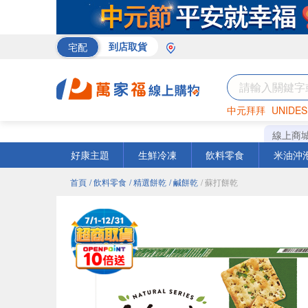
宅配
到店取貨
中元拜拜
UNIDES
米
巧克力
衛生紙
線上商
好康主題
生鮮冷凍
飲料零食
米油沖
首頁
/ 飲料零食
/ 精選餅乾
/ 鹹餅乾
/ 蘇打餅乾