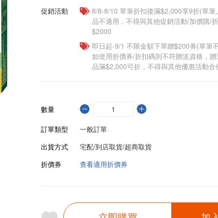
促銷活動
8/8-8/10 單筆折扣後滿$2,000享9折(單
品不適用，不得與其他促銷活動/加價購/折
$2000
即日起-9/1 不限金額下單贈$200券(單
如使用折價券/折扣碼則不符贈送資格，
品滿$2,000可折，不得與其他優惠活動合
數量
訂單類型
一般訂單
出貨方式
宅配/到店取貨/超商取貨
折價券
查看適用折價券
立即購買
加