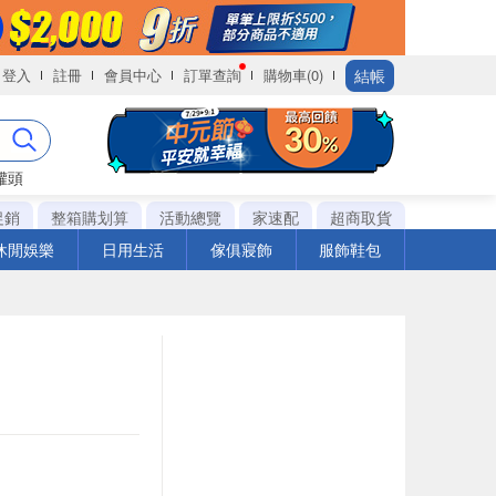
結帳
登入
註冊
會員中心
訂單查詢
購物車(0)
罐頭
促銷
整箱購划算
活動總覽
家速配
超商取貨
休閒娛樂
日用生活
傢俱寢飾
服飾鞋包