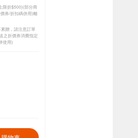
筆上限折$500)(部分商
價券/折扣碼併用)離
筆不累贈，請注意訂單
贈送之折價券消費指定
併使用)
入購物車