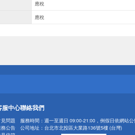
應稅
應稅
送
請小心！
送
客服中心
聯絡我們
請小心！
常見問題
服務時間：
週一至週日 09:00-21:00，例假日依網站
服務公告
公司地址：
台北市北投區大業路136號5樓 (台灣)
意見信箱