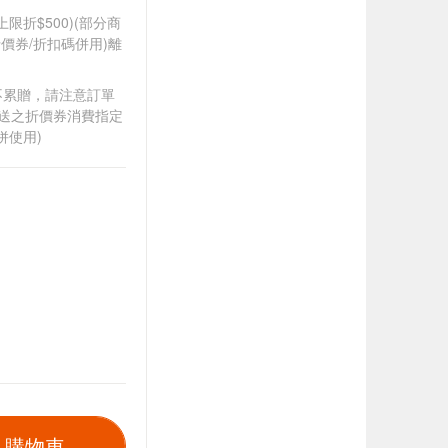
筆上限折$500)(部分商
價券/折扣碼併用)離
筆不累贈，請注意訂單
贈送之折價券消費指定
併使用)
入購物車