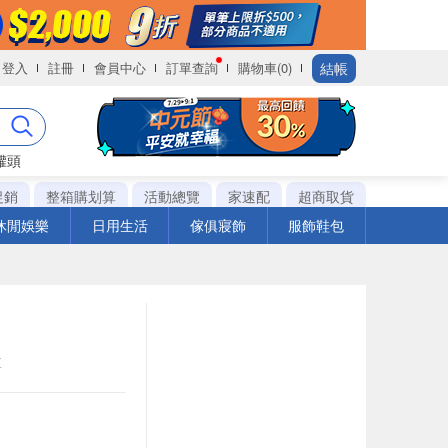
結帳
登入
註冊
會員中心
訂單查詢
購物車(0)
罐頭
促銷
整箱購划算
活動總覽
家速配
超商取貨
休閒娛樂
日用生活
傢俱寢飾
服飾鞋包
盒