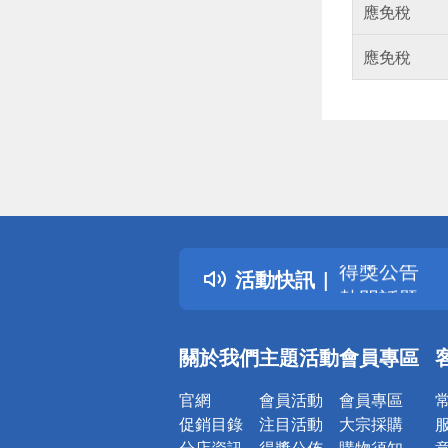
應免稅
應免稅
偏遠地區配
詐騙網頁！
得獎公告
活動快訊
熱門話題
銀行優惠
偏遠地區配
關於我們
主題活動
會員專區
詐騙網頁！
官網
會員活動
會員專區
促銷目錄
注目活動
大宗採購
分店資訊
得獎公佈
購物須知