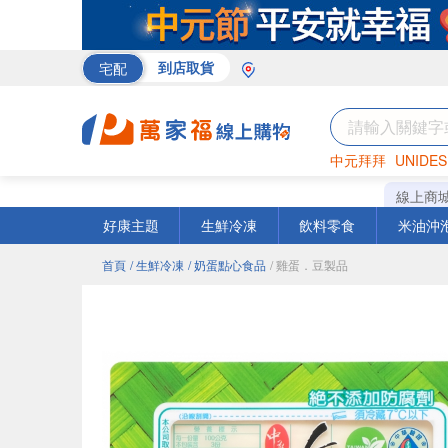
宅配
到店取貨
中元拜拜
UNIDES
米
巧克力
衛生紙
線上商
好康主題
生鮮冷凍
飲料零食
米油沖
首頁
/ 生鮮冷凍
/ 奶蛋點心食品
/ 雞蛋．豆製品