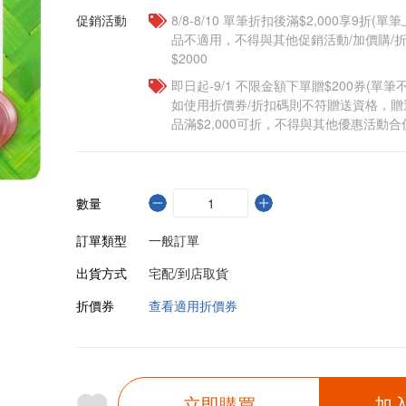
促銷活動
8/8-8/10 單筆折扣後滿$2,000享9折(單
品不適用，不得與其他促銷活動/加價購/折
$2000
即日起-9/1 不限金額下單贈$200券(單
如使用折價券/折扣碼則不符贈送資格，
品滿$2,000可折，不得與其他優惠活動合
數量
訂單類型
一般訂單
出貨方式
宅配/到店取貨
折價券
查看適用折價券
立即購買
加