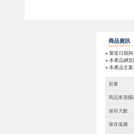
商品資訊
※ 製造日期
※ 本產品網
※ 本產品文
容量
商品來源國
保存天數
保存溫層