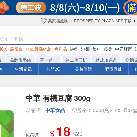
萬家福服務
PROSPERITY PLAZA APP下載
IGN
高蛋白
冷氣最高省萬
福利品
餅乾
泡麵
飲料
義美
中元拜拜
咖啡
城
品牌旗艦館
買一送一
第二件五折
點數加碼送
檔期
泡
生活家電
熱門3C
美妝個清
嬰童保健
中華 有機豆腐 300g
◎品牌：
中華食品
◎規格： 300g克 x 1 x 1Box
18
$
$20
促銷價