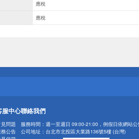
應稅
應稅
送
請小心！
送
客服中心
聯絡我們
請小心！
常見問題
服務時間：
週一至週日 09:00-21:00，例假日依網站
服務公告
公司地址：
台北市北投區大業路136號5樓 (台灣)
意見信箱