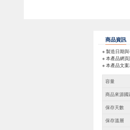
商品資訊
※ 製造日期
※ 本產品網
※ 本產品文
容量
商品來源國
保存天數
保存溫層