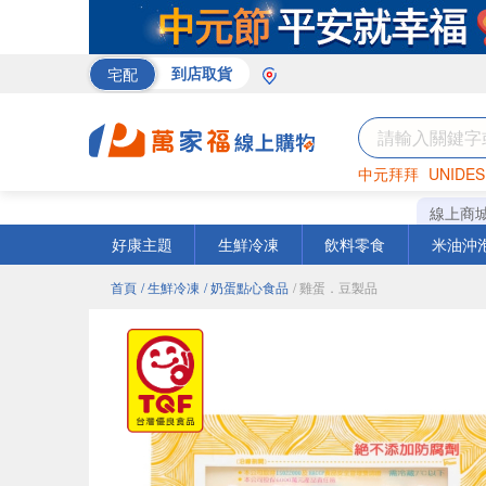
宅配
到店取貨
中元拜拜
UNIDES
巧克力
罐頭
海苔
線上商
好康主題
生鮮冷凍
飲料零食
米油沖
首頁
/ 生鮮冷凍
/ 奶蛋點心食品
/ 雞蛋．豆製品