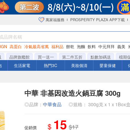
萬家福服務
PROSPERITY PLAZA APP下載
IGN
高蛋白
冷氣最高省萬
福利品
餅乾
泡麵
飲料
中元拜拜
義美
洋芋片
城
品牌旗艦館
買一送一
第二件五折
點數加碼送
檔期
泡
生活家電
熱門3C
美妝個清
嬰童保健
中華 非基因改造火鍋豆腐 300g
◎品牌：
中華食品
◎規格： 300g克 x 1 x 1Box
15
$
$17
促銷價