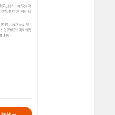
筆上限折$500)(部分商
價券/折扣碼併用)離
筆不累贈，請注意訂單
贈送之折價券消費指定
併使用)
入購物車