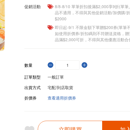
促銷活動
8/8-8/10 單筆折扣後滿$2,000享9折(單
品不適用，不得與其他促銷活動/加價購/折
$2000
即日起-9/1 不限金額下單贈$200券(單
如使用折價券/折扣碼則不符贈送資格，
品滿$2,000可折，不得與其他優惠活動合
數量
訂單類型
一般訂單
出貨方式
宅配/到店取貨
折價券
查看適用折價券
立即購買
加