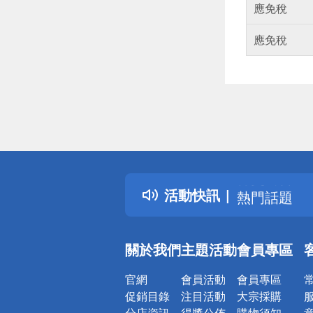
應免稅
應免稅
偏遠地區配
詐騙網頁！
得獎公告
活動快訊
熱門話題
銀行優惠
偏遠地區配
關於我們
主題活動
會員專區
詐騙網頁！
官網
會員活動
會員專區
促銷目錄
注目活動
大宗採購
分店資訊
得獎公佈
購物須知