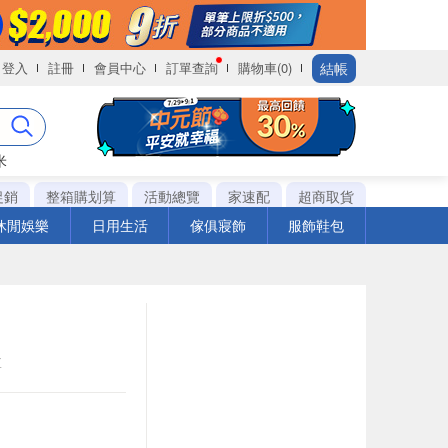
結帳
登入
註冊
會員中心
訂單查詢
購物車(0)
米
促銷
整箱購划算
活動總覽
家速配
超商取貨
休閒娛樂
日用生活
傢俱寢飾
服飾鞋包
盒