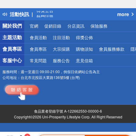
詐騙網頁！請小心！
得獎公告
活動快訊
more
熱門話題
銀行優惠
關於我們
官網
促銷目錄
分店資訊
保險服務
偏遠地區配送
詐騙網頁！請小心！
主題活動
會員活動
注目活動
得獎公佈
會員專區
會員專區
大宗採購
購物須知
會員服務條款
隱
客服中心
常見問題
服務公告
意見信箱
服務時間：
週一至週日 09:00-21:00，例假日依網站公告為主
公司地址：
台北市北投區大業路136號5樓 (台灣)
食品業者登錄字號 A-122662550-00000-6
Copyright©2026 Uni-Prosperity Lifestyle Corp. All Right Reserved