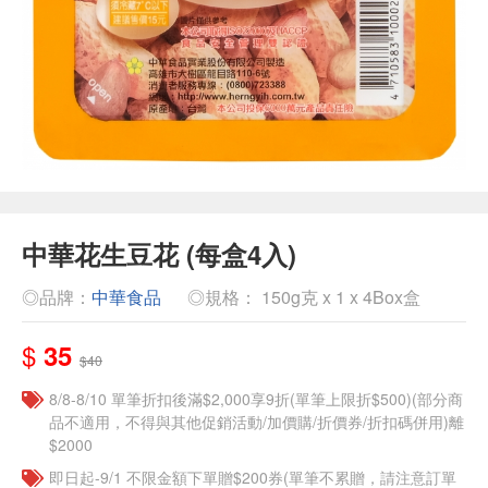
中華花生豆花 (每盒4入)
◎品牌：
中華食品
◎規格： 150g克 x 1 x 4Box盒
$
35
$40
8/8-8/10 單筆折扣後滿$2,000享9折(單筆上限折$500)(部分商
品不適用，不得與其他促銷活動/加價購/折價券/折扣碼併用)離
$2000
即日起-9/1 不限金額下單贈$200券(單筆不累贈，請注意訂單