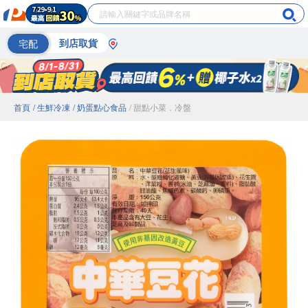
宅配
到店取貨
首頁
/ 生鮮冷凍
/ 奶蛋點心食品
/ 甜點小菜．冷盤