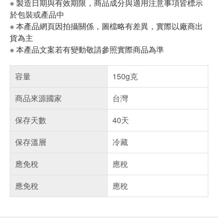
※ 製造日期與有效期限，商品成分與適用注意事項皆標示
於包裝或產品中
※ 本產品網頁因拍攝關係，圖檔略有差異，實際以廠商出
貨為主
※ 本產品文案若有變動敬請參照實際商品為準
容量
150g克
商品來源國家
台灣
保存天數
40天
保存溫層
冷藏
應免稅
應稅
應免稅
應稅
偏遠地區配送