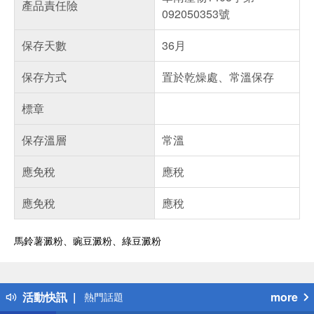
產品責任險
092050353號
保存天數
36月
保存方式
置於乾燥處、常溫保存
標章
保存溫層
常溫
應免稅
應稅
應免稅
應稅
馬鈴薯澱粉、豌豆澱粉、綠豆澱粉
偏遠地區配送
詐騙網頁！請小心！
得獎公告
活動快訊
more
熱門話題
銀行優惠