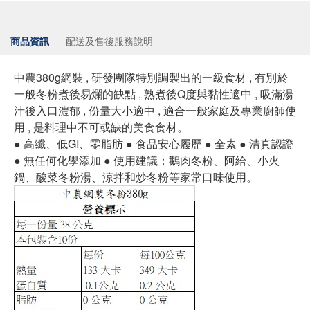
商品資訊
配送及售後服務說明
中農380g網裝 , 研發團隊特別調製出的一級食材 , 有別於
一般冬粉煮後易爛的缺點 , 熟煮後Q度與黏性適中 , 吸滿湯
汁後入口濃郁 , 份量大小適中 , 適合一般家庭及專業廚師使
用 , 是料理中不可或缺的美食食材。
● 高纖、低GI、零脂肪 ● 食品安心履歷 ● 全素 ● 清真認證
● 無任何化學添加 ● 使用建議：鵝肉冬粉、阿給、小火
鍋、酸菜冬粉湯、涼拌和炒冬粉等家常口味使用。