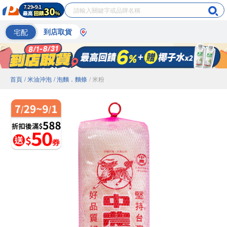
宅配
到店取貨
首頁
/ 米油沖泡
/ 泡麵．麵條
/ 米粉