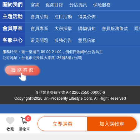
關於我們
官網
促銷目錄
分店資訊
保險服務
偏遠地區配送
詐騙網頁！請小心！
主題活動
會員活動
注目活動
得獎公佈
會員專區
會員專區
大宗採購
購物須知
會員服務條款
隱
客服中心
常見問題
服務公告
意見信箱
服務時間：
週一至週日 09:00-21:00，例假日依網站公告為主
公司地址：
台北市北投區大業路136號5樓 (台灣)
食品業者登錄字號 A-122662550-00000-6
Copyright©2026 Uni-Prosperity Lifestyle Corp. All Right Reserved
0
立即購買
加入購物車
收藏
購物車