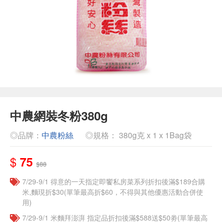
中農網裝冬粉380g
◎品牌：
中農粉絲
◎規格： 380g克 x 1 x 1Bag袋
$
75
$88
7/29-9/1 得意的一天指定即饗私房菜系列折扣後滿$189合購
米,麵現折$30(單筆最高折$60，不得與其他優惠活動合併使
用)
7/29-9/1 米麵拜澎湃 指定品折扣後滿$588送$50劵(單筆最高