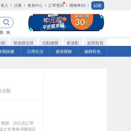
結帳
登入
註冊
會員中心
訂單查詢
購物車(0)
美
米
促銷
整箱購划算
活動總覽
家速配
超商取貨
休閒娛樂
日用生活
傢俱寢飾
服飾鞋包
TLE瓶
筆不累贈，請注意訂單
贈送之折價券消費指定