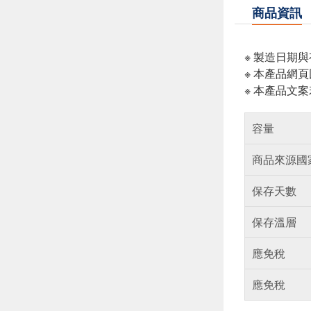
商品資訊
※ 製造日期
※ 本產品網
※ 本產品文
容量
商品來源國
保存天數
保存溫層
應免稅
應免稅