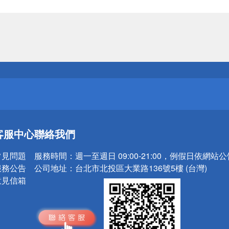
送
請小心！
送
客服中心
聯絡我們
請小心！
常見問題
服務時間：
週一至週日 09:00-21:00，例假日依網站
服務公告
公司地址：
台北市北投區大業路136號5樓 (台灣)
意見信箱