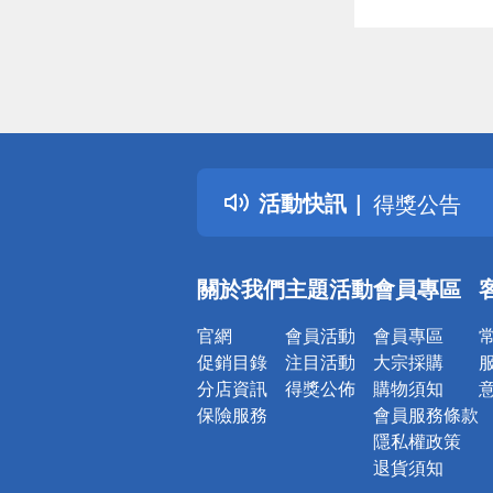
偏遠地區配
詐騙網頁！
得獎公告
活動快訊
熱門話題
銀行優惠
偏遠地區配
關於我們
主題活動
會員專區
詐騙網頁！
官網
會員活動
會員專區
促銷目錄
注目活動
大宗採購
分店資訊
得獎公佈
購物須知
保險服務
會員服務條款
隱私權政策
退貨須知