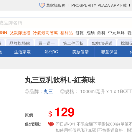
萬家福服務
PROSPERITY PLAZA APP下載
IGN
父親節送禮
冷氣最高省萬
福利品
餅乾
泡麵
飲料
中元拜拜
義
衛生紙
城
品牌旗艦館
買一送一
第二件五折
點數加碼送
檔期
泡
生活家電
熱門3C
美妝個清
嬰童保健
丸三豆乳飲料L-紅茶味
◎品牌：
丸三
◎規格： 1000ml毫升 x 1 x 1BOT
129
$
原價
促銷活動
即日起-9/1 不限金額下單贈$200券(單
如使用折價券/折扣碼則不符贈送資格，