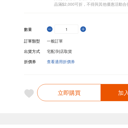
品滿$2,000可折，不得與其他優惠活動合
數量
訂單類型
一般訂單
出貨方式
宅配/到店取貨
折價券
查看適用折價券
立即購買
加