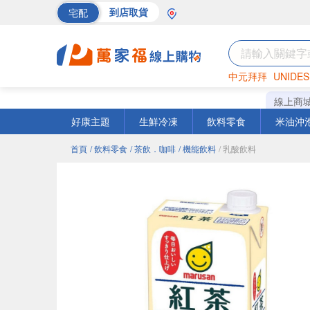
宅配
到店取貨
中元拜拜
UNIDES
海苔
巧克力
罐頭
線上商
好康主題
生鮮冷凍
飲料零食
米油沖
首頁
/ 飲料零食
/ 茶飲．咖啡
/ 機能飲料
/ 乳酸飲料