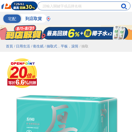
宅配
到店取貨
首頁
/ 日用生活
/ 衛生紙
/ 抽取式．平板．滾筒
/ 抽取