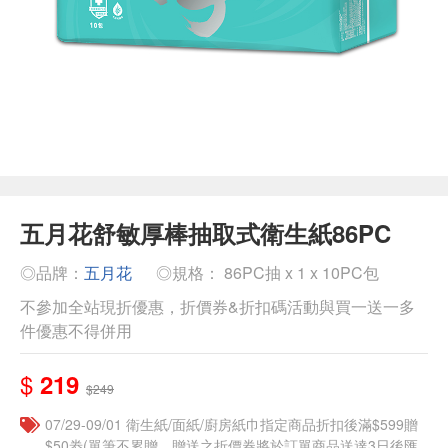
五月花舒敏厚棒抽取式衛生紙86PC
◎品牌：
五月花
◎規格： 86PC抽 x 1 x 10PC包
不參加全站現折優惠，折價券&折扣碼活動與買一送一多
件優惠不得併用
$
219
$249
07/29-09/01 衛生紙/面紙/廚房紙巾指定商品折扣後滿$599贈
$50劵(單筆不累贈，贈送之折價券將於訂單商品送達3日後匯