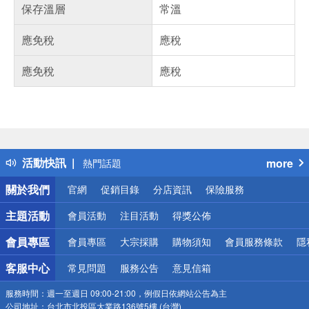
保存溫層
常溫
應免稅
應稅
應免稅
應稅
偏遠地區配送
詐騙網頁！請小心！
得獎公告
活動快訊
more
熱門話題
銀行優惠
關於我們
官網
促銷目錄
分店資訊
保險服務
偏遠地區配送
詐騙網頁！請小心！
主題活動
會員活動
注目活動
得獎公佈
會員專區
會員專區
大宗採購
購物須知
會員服務條款
隱
客服中心
常見問題
服務公告
意見信箱
服務時間：
週一至週日 09:00-21:00，例假日依網站公告為主
公司地址：
台北市北投區大業路136號5樓 (台灣)