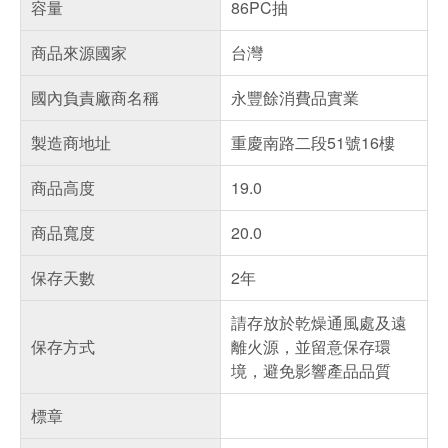
容量
86PC抽
商品來源國家
台灣
國內負責廠商名稱
永豐餘消費品實業
製造商地址
重慶南路二段51號16樓
商品高度
19.0
商品寬度
20.0
保存天數
2年
請存放於乾燥通風處及遠
保存方式
離火源，並留意保存環
境，避免影響產品品質
標章