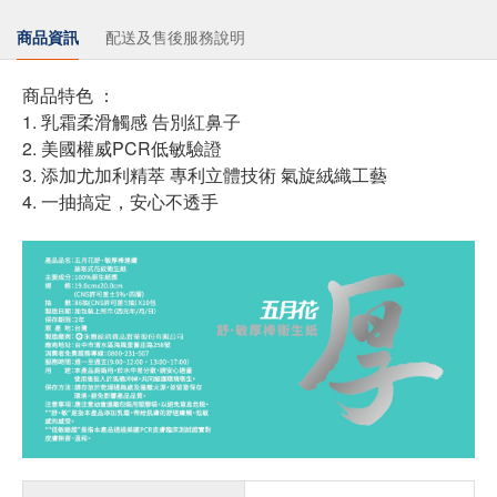
商品資訊
配送及售後服務說明
商品特色 ：
1. 乳霜柔滑觸感 告別紅鼻子
2. 美國權威PCR低敏驗證
3. 添加尤加利精萃 專利立體技術 氣旋絨織工藝
4. 一抽搞定，安心不透手