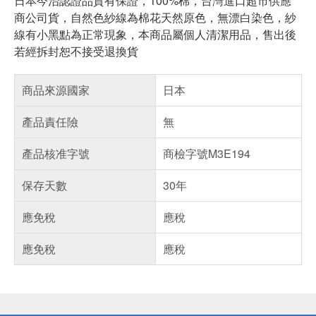
日本今治認證品質有保證，100%棉，台灣進口超市供應
商公司貨，自然色紗線為棉花天然原色，無漂白染色，紗
線有小黑點為正常現象，本商品屬個人清潔用品，售出後
若經拆封恕不接受退換貨
商品來源國家
日本
產品責任險
無
產品核准字號
商檢字號M3E194
保存天數
30年
應免稅
應稅
應免稅
應稅
偏遠地區配送
詐騙網頁！請小心！
得獎公告