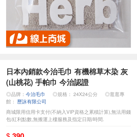
日本內銷款今治毛巾 有機棉草木染 灰
(山桃花) 手帕巾 今治認證
◎品牌：
今治毛巾
◎規格： 24X24公分
◎逛逛專
館：
歷詠有限公司
商城限用信用卡支付(不納入VIP資格之累積計算),無法用錢
包/紅利點數,無搬運上樓服務及指定日期/時間.
$
390