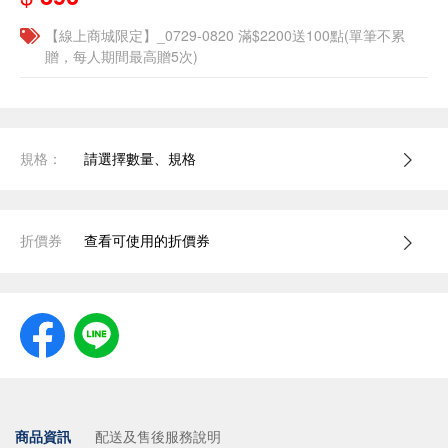
【線上商城限定】_0729-0820 滿$2200送100點(單筆不累
贈，每人期間最高贈5次)
規格：
請選擇數量、規格
折價券
查看可使用的折價券
商品資訊
配送及售後服務說明