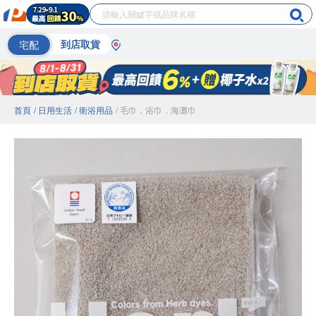
宅配
到店取貨
首頁
/ 日用生活
/ 衛浴用品
/ 毛巾．浴巾．海灘巾