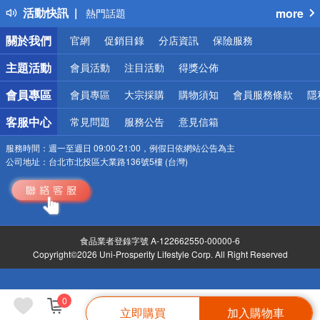
活動快訊
more
熱門話題
銀行優惠
關於我們
官網
促銷目錄
分店資訊
保險服務
偏遠地區配送
詐騙網頁！請小心！
主題活動
會員活動
注目活動
得獎公佈
會員專區
會員專區
大宗採購
購物須知
會員服務條款
隱
客服中心
常見問題
服務公告
意見信箱
服務時間：
週一至週日 09:00-21:00，例假日依網站公告為主
公司地址：
台北市北投區大業路136號5樓 (台灣)
食品業者登錄字號 A-122662550-00000-6
Copyright©2026 Uni-Prosperity Lifestyle Corp. All Right Reserved
0
立即購買
加入購物車