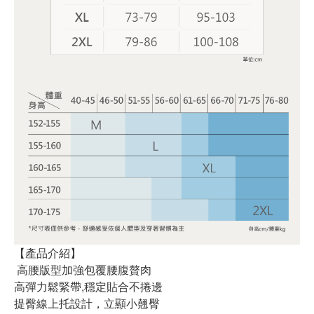
【產品介紹】
高腰版型加強包覆腰腹贅肉
高彈力鬆緊帶,穩定貼合不捲邊
提臀線上托設計，立顯小翹臀