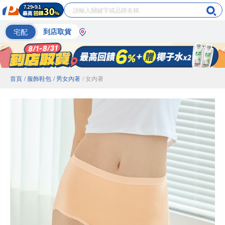
宅配
到店取貨
首頁
/ 服飾鞋包
/ 男女內著
/ 女內著