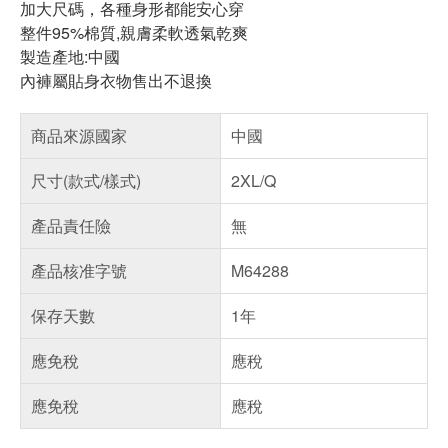
加大尺碼，各種身形都能安心穿
整件95%棉質,親膚柔軟透氣乾爽
製造產地:中國
內褲屬貼身衣物售出不退換
商品來源國家
中國
尺寸(款式/樣式)
2XL/Q
產品責任險
無
產品核准字號
M64288
保存天數
1年
應免稅
應稅
應免稅
應稅