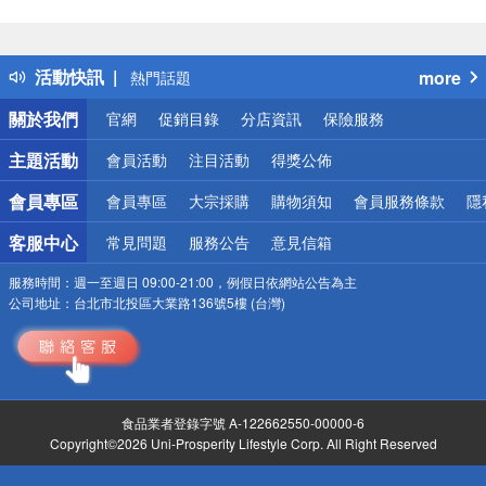
偏遠地區配送
詐騙網頁！請小心！
得獎公告
活動快訊
more
熱門話題
銀行優惠
關於我們
官網
促銷目錄
分店資訊
保險服務
偏遠地區配送
詐騙網頁！請小心！
主題活動
會員活動
注目活動
得獎公佈
會員專區
會員專區
大宗採購
購物須知
會員服務條款
隱
客服中心
常見問題
服務公告
意見信箱
服務時間：
週一至週日 09:00-21:00，例假日依網站公告為主
公司地址：
台北市北投區大業路136號5樓 (台灣)
食品業者登錄字號 A-122662550-00000-6
Copyright©2026 Uni-Prosperity Lifestyle Corp. All Right Reserved