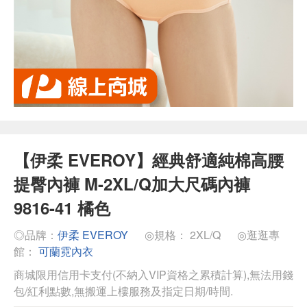
【伊柔 EVEROY】經典舒適純棉高腰
提臀內褲 M-2XL/Q加大尺碼內褲
9816-41 橘色
◎品牌：
伊柔 EVEROY
◎規格： 2XL/Q
◎逛逛專
館：
可蘭霓內衣
商城限用信用卡支付(不納入VIP資格之累積計算),無法用錢
包/紅利點數,無搬運上樓服務及指定日期/時間.