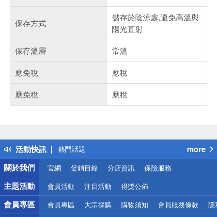
儲存於陰涼處,避免高溫與
保存方式
陽光直射
保存溫層
常溫
應免稅
應稅
應免稅
應稅
偏遠地區配送
詐騙網頁！請小心！
得獎公告
活動快訊
more
熱門話題
銀行優惠
關於我們
官網
促銷目錄
分店資訊
保險服務
偏遠地區配送
詐騙網頁！請小心！
主題活動
會員活動
注目活動
得獎公佈
會員專區
會員專區
大宗採購
購物須知
會員服務條款
隱