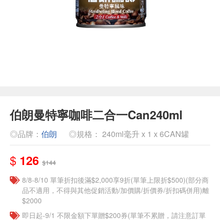
伯朗曼特寧咖啡二合一Can240ml
◎品牌：
伯朗
◎規格： 240ml毫升 x 1 x 6CAN罐
$
126
$144
8/8-8/10 單筆折扣後滿$2,000享9折(單筆上限折$500)(部分商
品不適用，不得與其他促銷活動/加價購/折價券/折扣碼併用)離
$2000
即日起-9/1 不限金額下單贈$200券(單筆不累贈，請注意訂單