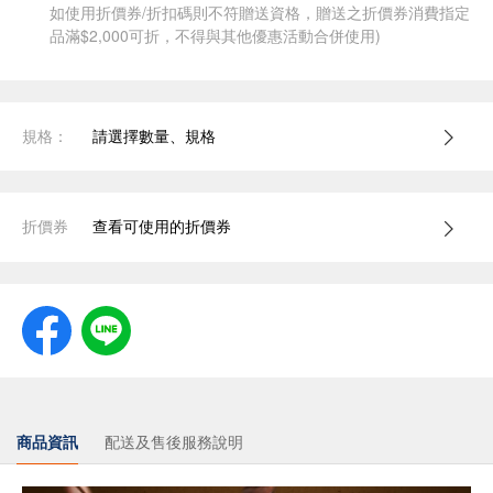
如使用折價券/折扣碼則不符贈送資格，贈送之折價券消費指定
品滿$2,000可折，不得與其他優惠活動合併使用)
規格：
請選擇數量、規格
折價券
查看可使用的折價券
商品資訊
配送及售後服務說明