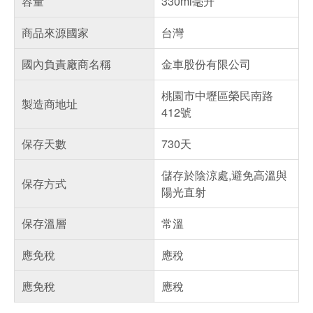
容量
330ml毫升
商品來源國家
台灣
國內負責廠商名稱
金車股份有限公司
桃園市中壢區榮民南路
製造商地址
412號
保存天數
730天
儲存於陰涼處,避免高溫與
保存方式
陽光直射
保存溫層
常溫
應免稅
應稅
應免稅
應稅