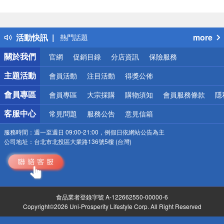
偏遠地區配送
詐騙網頁！請小心！
得獎公告
活動快訊
more
熱門話題
銀行優惠
關於我們
官網
促銷目錄
分店資訊
保險服務
偏遠地區配送
詐騙網頁！請小心！
主題活動
會員活動
注目活動
得獎公佈
會員專區
會員專區
大宗採購
購物須知
會員服務條款
隱
客服中心
常見問題
服務公告
意見信箱
服務時間：
週一至週日 09:00-21:00，例假日依網站公告為主
公司地址：
台北市北投區大業路136號5樓 (台灣)
食品業者登錄字號 A-122662550-00000-6
Copyright©2026 Uni-Prosperity Lifestyle Corp. All Right Reserved