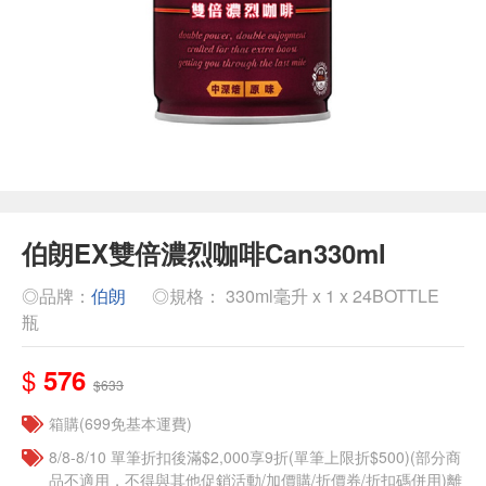
伯朗EX雙倍濃烈咖啡Can330ml
◎品牌：
伯朗
◎規格： 330ml毫升 x 1 x 24BOTTLE
瓶
$
576
$633
箱購(699免基本運費)
8/8-8/10 單筆折扣後滿$2,000享9折(單筆上限折$500)(部分商
品不適用，不得與其他促銷活動/加價購/折價券/折扣碼併用)離