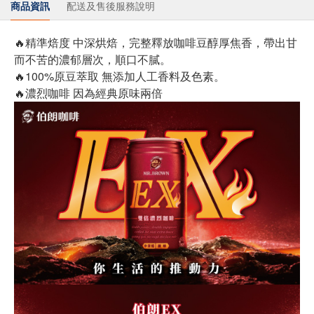
商品資訊
配送及售後服務說明
🔥精準焙度 中深烘焙，完整釋放咖啡豆醇厚焦香，帶出甘
而不苦的濃郁層次，順口不膩。
🔥100%原豆萃取 無添加人工香料及色素。
🔥濃烈咖啡 因為經典原味兩倍